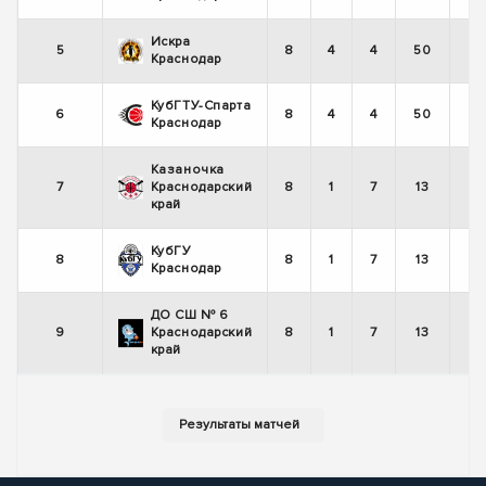
Искра
5
8
4
4
50
Краснодар
КубГТУ-Спарта
6
8
4
4
50
Краснодар
Казаночка
7
Краснодарский
8
1
7
13
край
КубГУ
8
8
1
7
13
Краснодар
ДО СШ № 6
9
Краснодарский
8
1
7
13
край