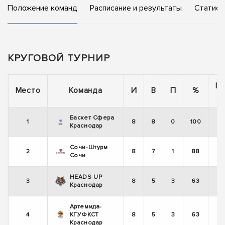
Положение команд
Расписание и результаты
Статист
КРУГОВОЙ ТУРНИР
П
Место
Команда
И
В
П
%
Баскет Сфера
1
8
8
0
100
Краснодар
Сочи-Штурм
2
8
7
1
88
Сочи
HEADS UP
3
8
5
3
63
Краснодар
Артемида-
4
КГУФКСТ
8
5
3
63
Краснодар