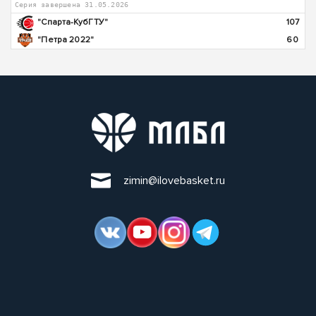
Серия завершена 31.05.2026
"Спарта-КубГТУ"
107
"Петра 2022"
60
zimin@ilovebasket.ru