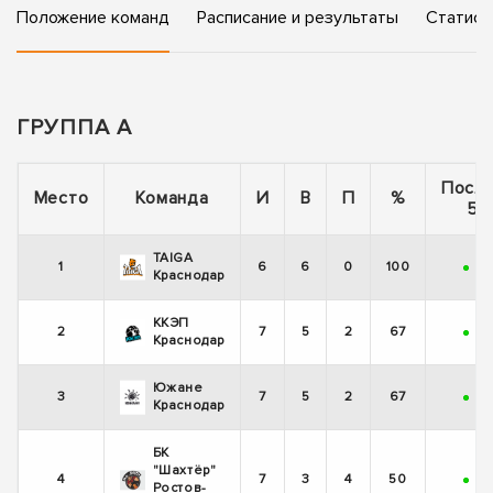
Положение команд
Расписание и результаты
Статист
ГРУППА А
Посл
Место
Команда
И
В
П
%
5 
TAIGA
1
6
6
0
100
+
+
Краснодар
ККЭП
2
7
5
2
67
+
+
Краснодар
Южане
3
7
5
2
67
+
-
Краснодар
БК
"Шахтёр"
4
7
3
4
50
+
+
Ростов-