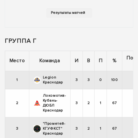
ГРУППА Г
Пос
Место
Команда
И
В
П
%
5
Legion
1
3
3
0
100
Краснодар
Локомотив-
Кубань-
2
3
2
1
67
-
ДЮБЛ
Краснодар
"Прометей-
3
КГУФКСТ"
3
2
1
67
Краснодар