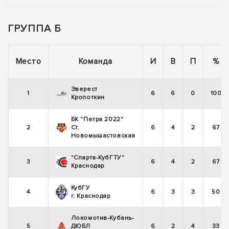
ГРУППА Б
Место
Команда
И
В
П
%
Эверест
1
6
6
0
100
Кропоткин
БК "Петра 2022"
2
Ст.
6
4
2
67
Новомышастовская
"Спарта-КубГТУ"
3
6
4
2
67
Краснодар
КубГУ
4
6
3
3
50
г. Краснодар
Локомотив-Кубань-
5
ДЮБЛ
6
2
4
33