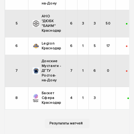
на-Дону
АНО
"ДЮБК
5
6
3
3
50
+
-
"БАИМ"
Краснодар
Legion
6
6
1
5
17
-
-
Краснодар
Донские
Мустанги -
7
ДГТУ
7
1
6
0
-
-
Ростов-
на-Дону
Баскет
8
Сфера
4
1
3
+
-
Краснодар