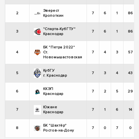
Эверест
2
7
6
1
86
Кропоткин
"Спарта-КубГТУ"
3
7
6
1
86
Краснодар
БК "Петра 2022"
4
Ст.
7
4
3
57
Новомышастовская
КубГУ
5
7
3
4
43
г. Краснодар
ККЭП
6
7
2
5
29
Краснодар
Южане
7
7
1
6
14
Краснодар
БК "Шахтёр"
8
7
0
7
0
Ростов-на-Дону