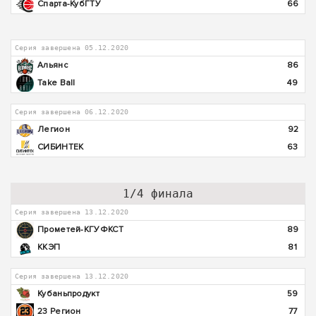
Спарта-КубГТУ
66
Серия завершена 05.12.2020
Альянс
86
Take Ball
49
Серия завершена 06.12.2020
Легион
92
СИБИНТЕК
63
1/4 финала
Серия завершена 13.12.2020
Прометей-КГУФКСТ
89
ККЭП
81
Серия завершена 13.12.2020
Кубаньпродукт
59
23 Регион
77