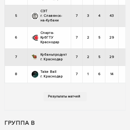
СЭТ
5
г. Славянск-
7
3
4
43
на-Кубани
Спарта-
6
КубГТУ
7
2
5
29
Краснодар
Кубаньпродукт
7
7
2
5
29
г. Краснодар
Take Ball
8
7
1
6
14
г. Краснодар
ГРУППА В