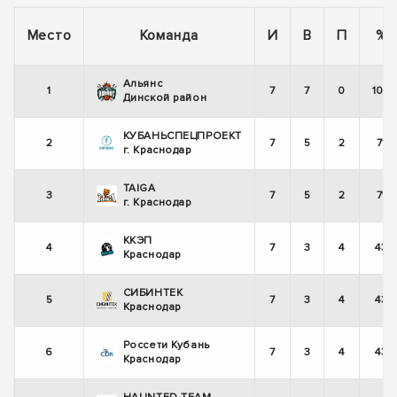
Место
Команда
И
В
П
%
Альянс
1
7
7
0
100
Динской район
КУБАНЬСПЕЦПРОЕКТ
2
7
5
2
71
г. Краснодар
TAIGA
3
7
5
2
71
г. Краснодар
ККЭП
4
7
3
4
43
Краснодар
СИБИНТЕК
5
7
3
4
43
Краснодар
Россети Кубань
6
7
3
4
43
Краснодар