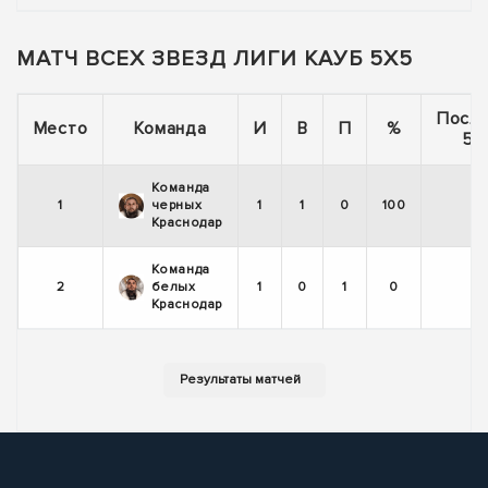
МАТЧ ВСЕХ ЗВЕЗД ЛИГИ КАУБ 5Х5
Посл
Место
Команда
И
В
П
%
5 
Команда
1
черных
1
1
0
100
Краснодар
Команда
2
белых
1
0
1
0
Краснодар