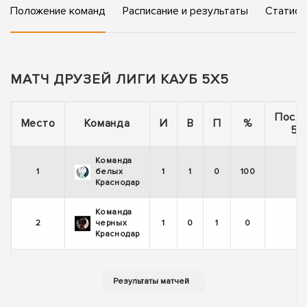
Положение команд
Расписание и результаты
Статист
МАТЧ ДРУЗЕЙ ЛИГИ КАУБ 5Х5
Посл
Место
Команда
И
В
П
%
5 
Команда
1
белых
1
1
0
100
Краснодар
Команда
2
черных
1
0
1
0
Краснодар