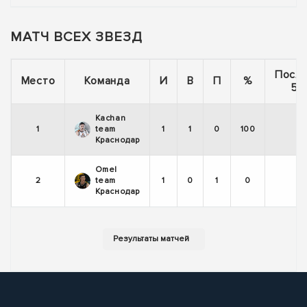
МАТЧ ВСЕХ ЗВЕЗД
Посл
Место
Команда
И
В
П
%
5 
Kachan
1
team
1
1
0
100
Краснодар
Omel
2
team
1
0
1
0
Краснодар