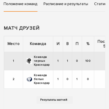
Положение команд
Расписание и результаты
Статист
МАТЧ ДРУЗЕЙ
Посл
Место
Команда
И
В
П
%
5 
Команда
1
черных
1
1
0
100
Краснодар
Команда
2
белых
1
0
1
0
Краснодар