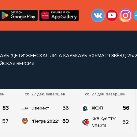
АУБ "ДЕТИ"
ЖЕНСКАЯ ЛИГА КАУБ
КАУБ 5Х5
МАТЧ ЗВЁЗД 25/
ЙСКАЯ ВЕРСИЯ
шен
сб, 27 дек. завершен
сб, 27 дек. завершен
83
56
56
Эверест
ККЭП
ККЗ-КубГТУ-
57
60
52
"Петра 2022"
Спарта