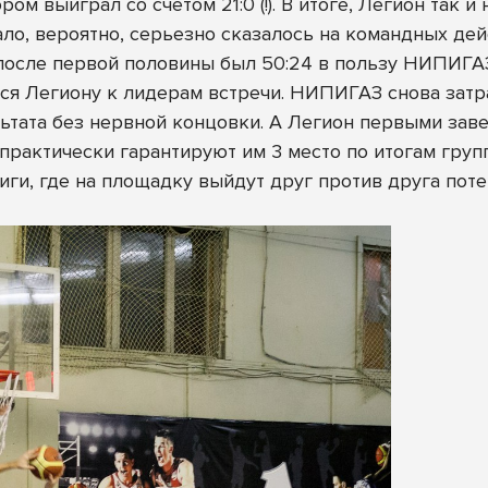
м выиграл со счетом 21:0 (!). В итоге, Легион так и
о, вероятно, серьезно сказалось на командных дейс
 после первой половины был 50:24 в пользу НИПИГА
ься Легиону к лидерам встречи. НИПИГАЗ снова затр
ьтата без нервной концовки. А Легион первыми заве
практически гарантируют им 3 место по итогам групп
лиги, где на площадку выйдут друг против друга по