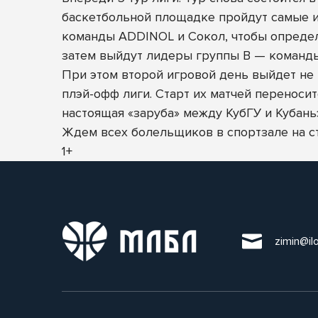
баскетбольной площадке пройдут самые ин
команды ADDINOL и Сокол, чтобы определит
затем выйдут лидеры группы B — команды
При этом второй игровой день выйдет не
плэй-офф лиги. Старт их матчей переносит
настоящая «заруба» между КубГУ и Кубань
Ждем всех болельщиков в спортзале на ст
1+
zimin@il