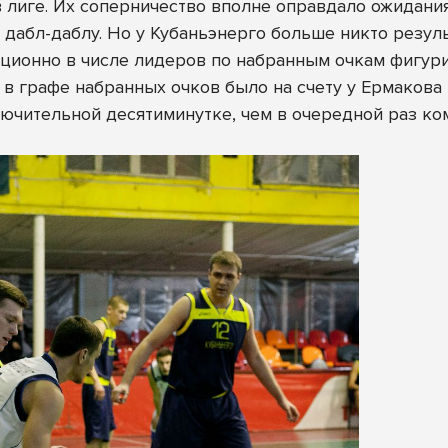
лиге. Их соперничество вполне оправдало ожидания 
 дабл-даблу. Но у Кубаньэнерго больше никто резул
диционно в числе лидеров по набранным очкам фигу
в графе набранных очков было на счету у Ермакова 
лючительной десятиминутке, чем в очередной раз 