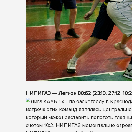
НИПИГАЗ — Легион 80:62 (23:10, 27:12, 10:21
Встреча этих команд являлась центрально
который может заставить попотеть главны
счетом 10:2. НИПИГАЗ моментально отреаг