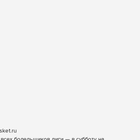
sket.ru
я всех болельщиков лиги — в субботу на