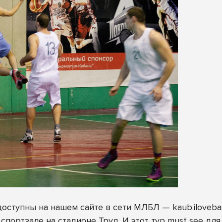
доступны на нашем сайте в сети МЛБЛ —
kaub.iloveba
 спортзале на стадионе Труд. И этот тур must see дл