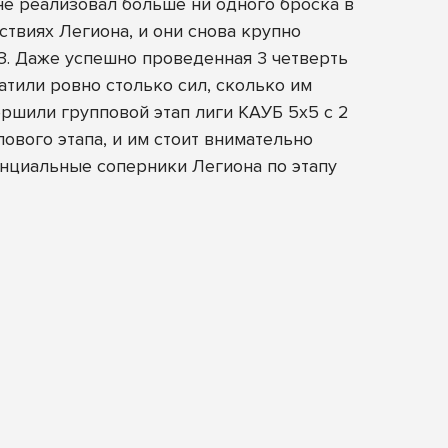
 не реализовал больше ни одного броска в
твиях Легиона, и они снова крупно
З. Даже успешно проведенная 3 четверть
атили ровно столько сил, сколько им
ршили групповой этап лиги КАУБ 5х5 с 2
ового этапа, и им стоит внимательно
тенциальные соперники Легиона по этапу