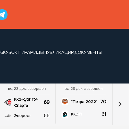
26
КУБОК ПИРАМИДЫ
ПУБЛИКАЦИИ
ДОКУМЕНТЫ
вс, 28 дек. завершен
вс, 28 дек. завершен
ККЗ-КубГТУ-
70
69
"Петра 2022"
Спарта
61
ККЭП
66
Эверест