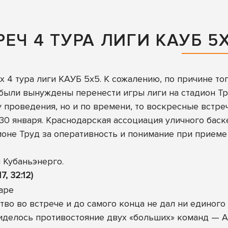
ЕЧ 4 ТУРА ЛИГИ КАУБ 5
х 4 тура лиги КАУБ 5х5. К сожалению, по причине то
ыли вынуждены перенести игры лиги на стадион Тру
у проведения, но и по времени, то воскресные встр
 30 января. Краснодарская ассоциация уличного бас
ионе Труд за оперативность и понимание при приеме
 Кубаньэнерго.
7, 32:12)
тво во встрече и до самого конца не дал ни единого
иделось противостояние двух «больших» команд — А