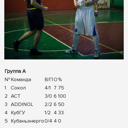
Группа А
№
Команда
В/П
О
%
1
Сокол
4/1
7
75
2
АСТ
3/0
6
100
3
ADDINOL
2/2
6
50
4
КубГУ
1/2
4
33
5
Кубаньэнерго
0/4
4
0