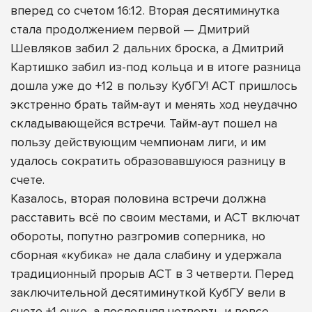
вперед со счетом 16:12. Вторая десятиминутка
стала продолжением первой — Дмитрий
Шевляков забил 2 дальних броска, а Дмитрий
Картишко забил из-под кольца и в итоге разница
дошла уже до +12 в пользу КубГУ! АСТ пришлось
экстренно брать тайм-аут и менять ход неудачно
складывающейся встречи. Тайм-аут пошел на
пользу действующим чемпионам лиги, и им
удалось сократить образовавшуюся разницу в
счете.
Казалось, вторая половина встречи должна
расставить всё по своим местами, и АСТ включат
обороты, попутно разгромив соперника, но
сборная «кубика» не дала слабину и удержала
традиционный прорыв АСТ в 3 четверти. Перед
заключительной десятиминуткой КубГУ вели в
счете +1 очко, а последняя четверть и вовсе