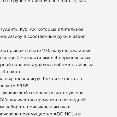
о в группе А лиги. Но всё в итоге, как
студенты КубГАУ, которые длительное
нициативу в собственные руки и забил
т рывок в счете 11:0, попутно заставляя
в конце 2 четверти имел 4 персональных
первой половины удалось избежать лишь за
 4 очков.
а выровняли игру. Третья четверть в
резком 59:59.
й физической готовности, которую они
NOL’а количество промахов в последней
ам набирать привычные им очки.
еличивали преимущество ADDINOL’а в