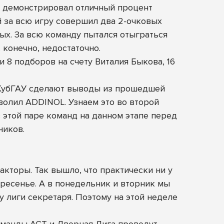
ее демонстрировал отличный процент
 за всю игру совершил два 2-очковых
ных. За всю команду пытался отыграться
конечно, недостаточно.
и 8 подборов на счету Виталия Быкова, 16
то КубГАУ сделают выводы из прошедшей
зволил ADDINOL. Узнаем это во второй
 этой паре команд на данном этапе перед
ников.
кторы. Так вышло, что практически ни у
ресенье. А в понедельник и вторник мы
у лиги секретаря. Поэтому на этой неделе
команды АСТ и Дверная Лига проведут