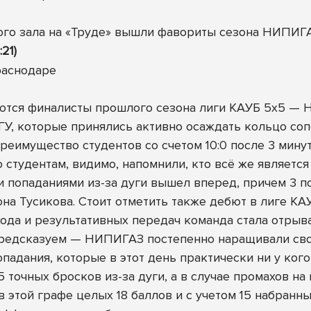
ого зала на «Труде» вышли фавориты сезона НИПИГА
:21)
ются финалисты прошлого сезона лиги КАУБ 5х5 — Н
У, которые принялись активно осаждать кольцо сопе
преимущество студентов со счетом 10:0 после 3 мину
 студентам, видимо, напомнили, кто всё же является
 попаданиями из-за дуги вышел вперед, причем 3 п
она Тусикова. Стоит отметить также дебют в лиге КА
да и результативных передач команда стала отрыват
предсказуем — НИПИГАЗ постепенно наращивали свое
попадания, которые в этот день практически ни у ко
 точных бросков из-за дуги, а в случае промахов на
 этой графе целых 18 баллов и с учетом 15 набранн