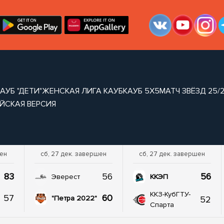
АУБ "ДЕТИ"
ЖЕНСКАЯ ЛИГА КАУБ
КАУБ 5Х5
МАТЧ ЗВЁЗД 25/
ЙСКАЯ ВЕРСИЯ
шен
сб, 27 дек. завершен
сб, 27 дек. завершен
83
56
56
Эверест
ККЭП
ККЗ-КубГТУ-
57
60
52
"Петра 2022"
Спарта