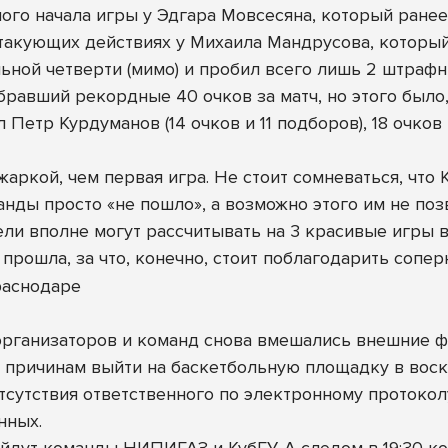
амого начала игры у Эдгара Мовсесяна, который ран
атакующих действиях у Михаила Мандрусова, который
ельной четверти (мимо) и пробил всего лишь 2 штраф
авший рекордные 40 очков за матч, но этого было, 
Петр Курдуманов (14 очков и 11 подборов), 18 очков 
 жаркой, чем первая игра. Не стоит сомневаться, ч
анды просто «не пошло», а возможно этого им не по
ели вполне могут рассчитывать на 3 красивые игры в
 прошла, за что, конечно, стоит поблагодарить сопер
рганизаторов и команд снова вмешались внешние фа
м причинам выйти на баскетбольную площадку в воск
тсутствия ответственного по электронному протокол
нных.
выйдут команды НИПИГАЗ и КубГУ. А следом в 19:30 