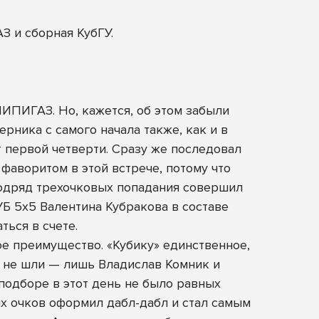
З и сборная КубГУ.
ИПИГАЗ. Но, кажется, об этом забыли
рника с самого начала также, как и в
т первой четверти. Сразу же последовал
 фаворитом в этой встрече, потому что
одряд трехочковых попадания совершил
УБ 5х5 Валентина Кубракова в составе
ься в счете.
 преимущество. «Кубику» единственное,
го не шли — лишь Владислав Комник и
 подборе в этот день не было равных
ых очков оформил дабл-дабл и стал самым