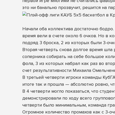
первой игре многими не считались фаворит
это ни банально прозвучит, решится на пар
Начали оба коллектива достаточно бодро
время вели в счете около 6 очков. Но в 
подряд 3 броска, 2 из которых были 3-очко
Вторая четверть снова долгое время шла 
соперника собирать на себе большое коли
фола, 3 из которых набрал как раз во вт
счет результативности Михаила Омельченк
В третьей четверти игроки команды КубГА
итоге так и прошла — абсолютно ровно, чт
В 4 четверти могло показаться, что студе
демонстрировали по ходу всего групповог
четверти было минимальным, команда гра
Огромное количество промахов как с 3-оч