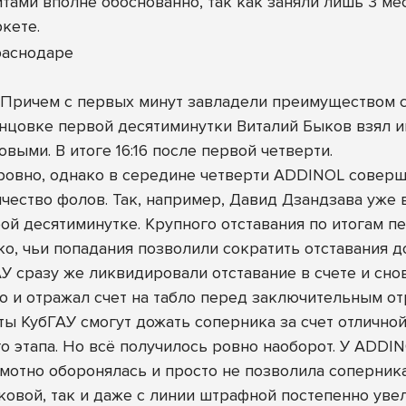
ами вполне обоснованно, так как заняли лишь 3 мест
кете.
. Причем с первых минут завладели преимуществом 
концовке первой десятиминутки Виталий Быков взял и
выми. В итоге 16:16 после первой четверти.
ровно, однако в середине четверти ADDINOL совершаю
чество фолов. Так, например, Давид Дзандзава уже 
орой десятиминутке. Крупного отставания по итогам 
о, чьи попадания позволили сократить отставания до
У сразу же ликвидировали отставание в счете и снов
о и отражал счет на табло перед заключительным от
нты КубГАУ смогут дожать соперника за счет отлично
о этапа. Но всё получилось ровно наоборот. У ADDI
мотно оборонялась и просто не позволила соперник
ковой, так и даже с линии штрафной постепенно ув