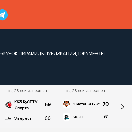
26
КУБОК ПИРАМИДЫ
ПУБЛИКАЦИИ
ДОКУМЕНТЫ
вс, 28 дек. завершен
вс, 28 дек. завершен
ККЗ-КубГТУ-
70
69
"Петра 2022"
Спарта
61
ККЭП
66
Эверест