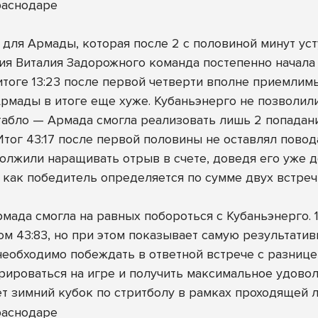
ля Армады, которая после 2 с половиной минут усту
ия Виталия Задорожного команда постепенно начала 
итоге 13:23 после первой четверти вполне приемлимый
рмады в итоге еще хуже. Кубаньэнерго не позволили
абло — Армада смогла реализовать лишь 2 попадания
тог 43:17 после первой половины не оставлял повод
олжили наращивать отрыв в счете, доведя его уже д
 как победитель определяется по сумме двух встреч, 
ада смогла на равных побороться с Кубаньэнерго. 1
том 43:83, но при этом показывает самую результати
 необходимо побеждать в ответной встрече с разнице
рироваться на игре и получить максимальное удово
т зимний кубок по стритболу в рамках проходящей л