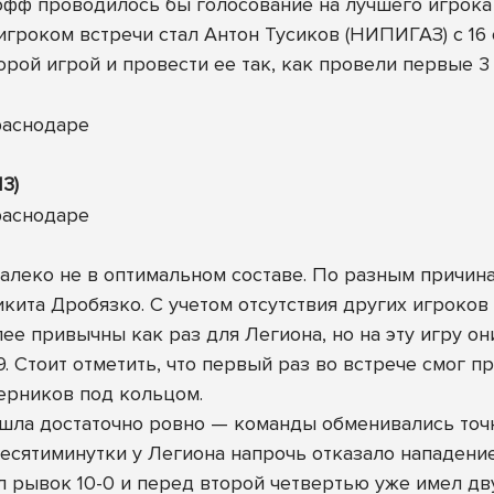
офф проводилось бы голосование на лучшего игрока 
игроком встречи стал Антон Тусиков (НИПИГАЗ) с 16 
рой игрой и провести ее так, как провели первые 3
13)
алеко не в оптимальном составе. По разным причина
ита Дробязко. С учетом отсутствия других игроков
е привычны как раз для Легиона, но на эту игру они
. Стоит отметить, что первый раз во встрече смог п
ерников под кольцом.
 шла достаточно ровно — команды обменивались то
 десятиминутки у Легиона напрочь отказало нападени
л рывок 10-0 и перед второй четвертью уже имел д