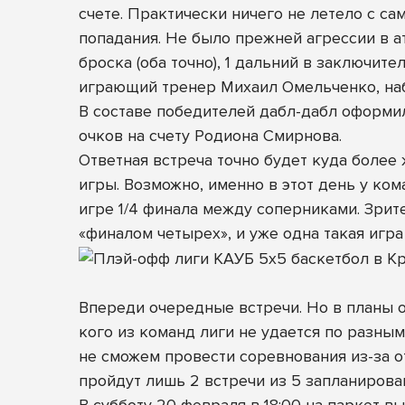
счете. Практически ничего не летело с с
попадания. Не было прежней агрессии в 
броска (оба точно), 1 дальний в заключит
играющий тренер Михаил Омельченко, набр
В составе победителей дабл-дабл оформил 
очков на счету Родиона Смирнова.
Ответная встреча точно будет куда более
игры. Возможно, именно в этот день у ком
игре 1/4 финала между соперниками. Зрит
«финалом четырех», и уже одна такая игра
Впереди очередные встречи. Но в планы о
кого из команд лиги не удается по разны
не сможем провести соревнования из-за о
пройдут лишь 2 встречи из 5 запланирова
В субботу 20 февраля в 18:00 на паркет 