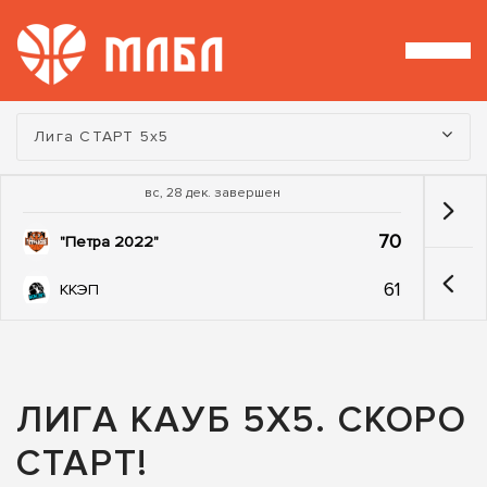
Турнир:
Лига СТАРТ 5х5
вс, 28 дек. завершен
70
"Петра 2022"
61
ККЭП
ЛИГА КАУБ 5Х5. СКОРО
СТАРТ!