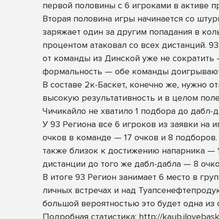
первой половины с 6 игроками в активе п
Вторая половина игры начинается со штур
заряжает один за другим попадания в кол
процентом атаковал со всех дистанций. 93
от команды из Динской уже не сократить 
формальность — обе команды доигрывают 
В составе 2к-Баскет, конечно же, нужно о
высокую результативность и в целом поле
Чичикайло не хватило 1 подбора до дабл-да
У 93 Региона все 6 игроков из заявки на
очков в команде — 17 очков и 8 подборов.
также близок к достижению напарника — 1
дистанции до того же дабл-дабла — 8 очко
В итоге 93 Регион занимает 6 место в гру
личных встречах и над Туапсенефтепродукт
большой вероятностью это будет одна из 
Подробная статистика:
http://kaub.iloveb