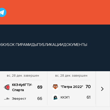
26
КУБОК ПИРАМИДЫ
ПУБЛИКАЦИИ
ДОКУМЕНТЫ
вс, 28 дек. завершен
вс, 28 дек. завершен
ККЗ-КубГТУ-
70
69
"Петра 2022"
Спарта
61
ККЭП
66
Эверест