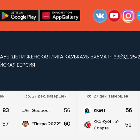
АУБ "ДЕТИ"
ЖЕНСКАЯ ЛИГА КАУБ
КАУБ 5Х5
МАТЧ ЗВЁЗД 25/
ЙСКАЯ ВЕРСИЯ
шен
сб, 27 дек. завершен
сб, 27 дек. завершен
83
56
56
Эверест
ККЭП
ККЗ-КубГТУ-
57
60
52
"Петра 2022"
Спарта