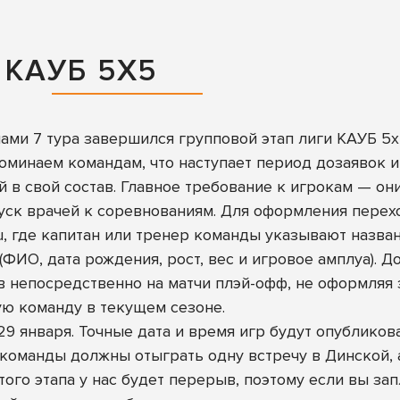
 КАУБ 5Х5
ми 7 тура завершился групповой этап лиги КАУБ 5х
оминаем командам, что наступает период дозаявок и
 в свой состав. Главное требование к игрокам — они
ск врачей к соревнованиям. Для оформления перех
u
, где капитан или тренер команды указывают назва
(ФИО, дата рождения, рост, вес и игровое амплуа). 
в непосредственно на матчи плэй-офф, не оформляя 
ую команду в текущем сезоне.
9 января. Точные дата и время игр будут опубликов
команды должны отыграть одну встречу в Динской, 
этого этапа у нас будет перерыв, поэтому если вы з