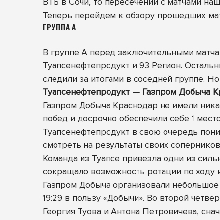
ВТБ в Сочи, то пересечений с матчами наше
Теперь перейдем к обзору прошедших мат
ГРУППА А
В группе А перед заключительными матчам
Туапсенефтепродукт и 93 Регион. Осталь
следили за итогами в соседней группе. Но
Туапсенефтепродукт — Газпром Добыча Красн
Газпром Добыча Краснодар не имели ника
побед и досрочно обеспечили себе 1 место
Туапсенефтепродукт в свою очередь пони
смотреть на результаты своих соперников
Команда из Туапсе привезла одни из силь
сокращало возможность ротации по ходу 
Газпром Добыча организовали небольшое 
19:29 в пользу «Добычи». Во второй четве
Георгия Туова и Антона Петровичева, сна