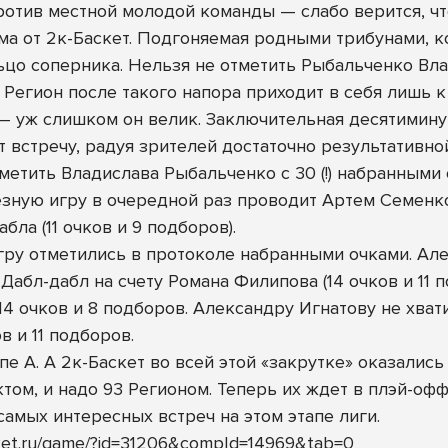
ротив местной молодой команды — слабо верится, чт
ма от 2к-Баскет. Подгоняемая родными трибунами, 
ьцо соперника. Нельзя не отметить Рыбальченко Вла
 Регион после такого напора приходит в себя лишь к
— уж слишком он велик. Заключительная десятимину
встречу, радуя зрителей достаточно результативной
тметить Владислава Рыбальченко с 30 (!) набранными
зную игру в очередной раз проводит Артем Семенко 
бла (11 очков и 9 подборов).
 игру отметились в протоколе набранными очками. А
 Дабл-дабл на счету Романа Филипова (14 очков и 11
4 очков и 8 подборов. Александру Игнатову не хват
в и 11 подборов.
ппе А. А 2к-Баскет во всей этой «закрутке» оказал
ом, и надо 93 Регионом. Теперь их ждет в плэй-офф 
самых интересных встреч на этом этапе лиги.
asket.ru/game/?id=31206&compId=14969&tab=0