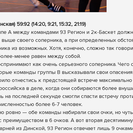
я) 59:92 (14:20, 9:21, 15:32, 21:19)
ппе А между командами 93 Регион и 2к-Баскет должн
 выше своего соперника, а при определенных обстоя
ка из возможных. Хотя, конечно, сложно так говори
более-менее равен между собой.
оспринимают как очень серьезного соперника. Чего с
орые команды группы B высказывали свои опасения 
тоило отнестись к предстоящей встрече максимально
российска в деле, когда они собираются более внуш
 на последней секунде смогли спасти встречу проти
численностью более 6-7 человек.
о ровно — обе команды набирали свои очки, но чуть 
с преимуществом в 6 очков. А вот вторая десятимин
арней из Динской, 93 Регион отвечает лишь 9 очкам