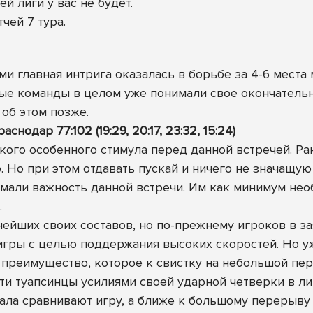
й лиги у вас не будет.
чей 7 тура.
и главная интрига оказалась в борьбе за 4-6 места
ные команды в целом уже понимали свое окончатель
 об этом позже.
одар 77:102 (19:29, 20:17, 23:32, 15:24)
кого особенного стимула перед данной встречей. Ра
. Но при этом отдавать пускай и ничего не значащую
мали важность данной встречи. Им как минимум нео
.
нейших своих составов, но по-прежнему игроков в за
игры с целью поддержания высоких скоростей. Но уж
преимущество, которое к свистку на небольшой пер
рти туапсинцы усилиями своей ударной четверки в л
чала сравнивают игру, а ближе к большому перерыв