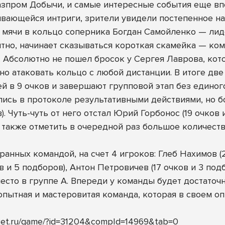
 Газпром Добычи, и самые интересные события еще вп
ивающейся интриги, зрители увидели постепенное н
т мячи в кольцо соперника Богдан Самойленко — лид
ятно, начинает сказываться короткая скамейка — ко
. Абсолютно не пошел бросок у Сергея Лаврова, кот
шно атаковать кольцо с любой дистанции. В итоге д
 в 9 очков и завершают групповой этап без единог
лись в протоколе результативными действиями, но б
. Чуть-чуть от него отстал Юрий Горбонос (19 очков 
ит также отметить в очередной раз большое количест
ранных командой, на счет 4 игроков: Глеб Нахимов (2
в и 5 подборов), Антон Петровичев (17 очков и 3 подб
есто в группе А. Впереди у команды будет достаточн
 опытная и мастеровитая команда, которая в своем 
asket.ru/game/?id=31204&compId=14969&tab=0