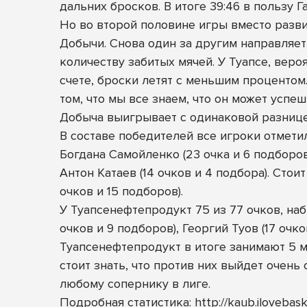
дальних бросков. В итоге 39:46 в пользу
Но во второй половине игры вместо разв
Добычи. Снова один за другим направляе
количеству забитых мячей. У Туапсе, веро
счете, броски летят с меньшим процентом
том, что мы все знаем, что он может успе
Добыча выигрывает с одинаковой разницей
В составе победителей все игроки отмети
Богдана Самойленко (23 очка и 6 подборов)
Антон Катаев (14 очков и 4 подбора). Сто
очков и 15 подборов).
У Туапсенефтепродукт 75 из 77 очков, наб
очков и 9 подборов), Георгий Туов (17 очко
Туапсенефтепродукт в итоге занимают 5 м
стоит знать, что против них выйдет очень
любому сопернику в лиге.
Подробная статистика:
http://kaub.iloveb