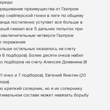
ереди.
аращивание преимущества от Газпром
ер снайперской гонки в лиге по общему
манда постепенно уступает всё больше в
орый смазал все 5 дальних попыток при
ве заключительные четверти Газпром
о поражения.
ольше остальных оказалось на счету
и 8 подборов). Более десяти очков набил
во подборов на счету Алексея Доманина (8
1 очко и 7 подборов), Евгений Янютин (20
ора).
о крепкий соперник, но и их сопернику
оптимальном составе может навязать борьбу