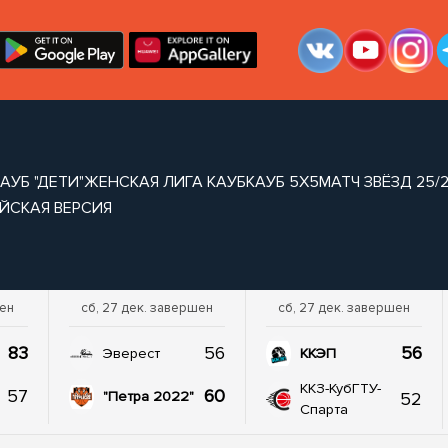
АУБ "ДЕТИ"
ЖЕНСКАЯ ЛИГА КАУБ
КАУБ 5Х5
МАТЧ ЗВЁЗД 25/
ЙСКАЯ ВЕРСИЯ
шен
сб, 27 дек. завершен
сб, 27 дек. завершен
83
56
56
Эверест
ККЭП
ККЗ-КубГТУ-
57
60
52
"Петра 2022"
Спарта