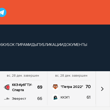
26
КУБОК ПИРАМИДЫ
ПУБЛИКАЦИИ
ДОКУМЕНТЫ
вс, 28 дек. завершен
вс, 28 дек. завершен
ККЗ-КубГТУ-
70
69
"Петра 2022"
Спарта
61
ККЭП
66
Эверест