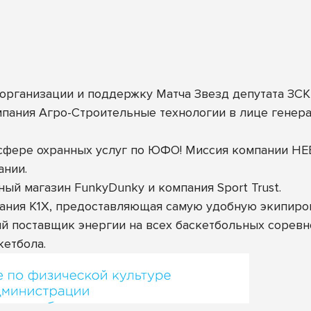
 организации и поддержку Матча Звезд депутата ЗС
пания Агро-Строительные технологии в лице генер
 сфере охранных услуг по ЮФО! Миссия компании Н
ании.
й магазин FunkyDunky и компания Sport Trust.
ания K1X, предоставляющая самую удобную экипиров
ый поставщик энергии на всех баскетбольных сорев
кетбола.