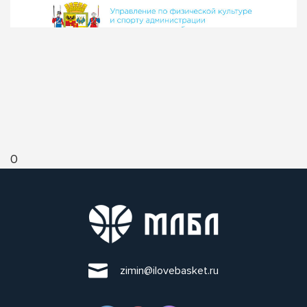
0
zimin@ilovebasket.ru