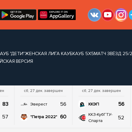
АУБ "ДЕТИ"
ЖЕНСКАЯ ЛИГА КАУБ
КАУБ 5Х5
МАТЧ ЗВЁЗД 25/
ЙСКАЯ ВЕРСИЯ
шен
сб, 27 дек. завершен
сб, 27 дек. завершен
83
56
56
Эверест
ККЭП
ККЗ-КубГТУ-
57
60
52
"Петра 2022"
Спарта