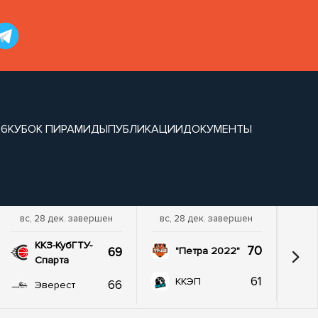
26
КУБОК ПИРАМИДЫ
ПУБЛИКАЦИИ
ДОКУМЕНТЫ
вс, 28 дек. завершен
вс, 28 дек. завершен
ККЗ-КубГТУ-
70
69
"Петра 2022"
Спарта
61
ККЭП
66
Эверест