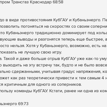
пром Трансгаз Краснодар 68:58
о в виде противостояния КубГАУ и Кубаньэнерго. Пе
позволить погоняться на скоростях со своим соперни
 что Кубаньэнерго традиционно доминирует под кольц
вующие выводы и разгонятся теперь еще быстрее, а 
осто нельзя. Хотя у Кубаньэнерго, возможно, есть на
показать не лучшую свою игру.
а. Такой и даже больше отрыв КубГАУ уже как-то ум
 выходить на эту встречу так, будто и не было вовсе
льно сдержанными, учитывая градус напряжения, ко
ожет как раз теоретически привести к тем самым 4 
ься критичным для одного из соперников.
пользу команды КубГАУ. Кстати, ранее ни одна из ко
ньэнерго 69:73