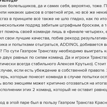
КРАСНОДАР
их болельщиков, да и самих себя, вероятно, тоже. 
вили никаких шансов в ответной игре, но всё же нек
сгаз в принципе всё также не шло гладко, как по ит
нескольким подряд забитым штрафным броскам, а та
ет помочь своей команде лишь в «финале четырех», е
л свои лучшие качества, побив рекорд результативно
ика и попытками отыграться, ADDINOL добивается в
ов? По сути Газпром Трансгазу необходимо выиграть к
 двух равных по силам команд. Да и игроки Трансга
тически всегда стабильного Алексея Крутько). Стоит
лучае, если есть убеждение в собственной правоте.
терь, которые понесет команда в случае попытки о
ь волю эмоциям может критично отозваться на итога
исполнении этих 2 команд, который не оставит равн
од в этой паре был в пользу Газпром Трансгаз Красн