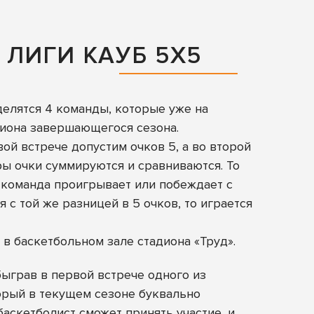
 ЛИГИ КАУБ 5Х5
делятся 4 команды, которые уже на
мпиона завершающегося сезона.
вой встрече допустим очков 5, а во второй
гры очки суммируются и сравниваются. То
е команда проигрывает или побеждает с
 с той же разницей в 5 очков, то играется
в баскетбольном зале стадиона «Труд».
ыграв в первой встрече одного из
торый в текущем сезоне буквально
аскетболист сможет принять участие, и