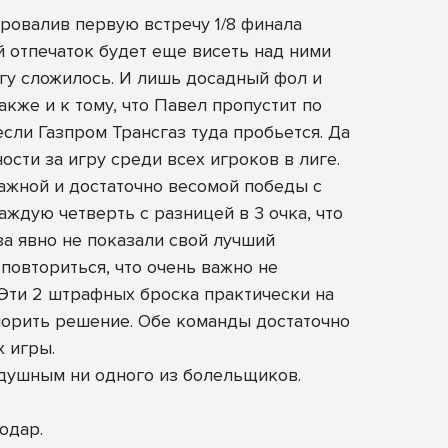
Провалив первую встречу 1/8 финала
ий отпечаток будет еще висеть над ними
огу сложилось. И лишь досадный фол и
кже и к тому, что Павел пропустит по
сли Газпром Трансгаз туда пробьется. Да
сти за игру среди всех игроков в лиге.
ажной и достаточно весомой победы с
аждую четверть с разницей в 3 очка, что
за явно не показали свой лучший
 повториться, что очень важно не
 Эти 2 штрафных броска практически на
спорить решение. Обе команды достаточно
х игры.
одушным ни одного из болельщиков.
одар.