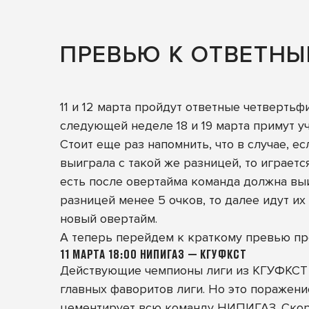
ПРЕВЬЮ К ОТВЕТНЫ
11 и 12 марта пройдут ответные четверть
следующей неделе 18 и 19 марта примут у
Стоит еще раз напомнить, что в случае, е
выиграла с такой же разницей, то играетс
есть после овертайма команда должна выи
разницей менее 5 очков, то далее идут их 
новый овертайм.
А теперь перейдем к краткому превью пре
11 МАРТА 18:00 НИПИГАЗ — КГУФКСТ
Действующие чемпионы лиги из КГУФКСТ д
главных фаворитов лиги. Но это поражени
цементирует всю команду НИПИГАЗ. Скорее