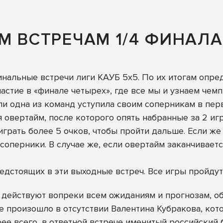
М ВСТРЕЧАМ 1/4 ФИНАЛА
финальные встречи лиги КАУБ 5х5. По их итогам опре
частие в «финале четырех», где все мы и узнаем че
сли одна из команд уступила своим соперникам в пер
я овертайм, после которого опять набранные за 2 и
грать более 5 очков, чтобы пройти дальше. Если ж
соперники. В случае же, если овертайм заканчивается
дстоящих в эти выходные встреч. Все игры пройдут 
ействуют вопреки всем ожиданиям и прогнозам, об
е произошло в отсутствии Валентина Кубракова, ко
 всего, в ответной встрече именитый российский б