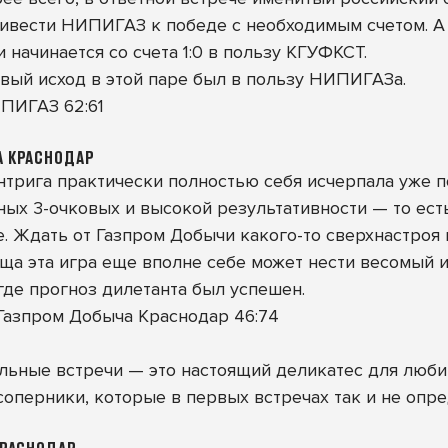
ривести НИПИГАЗ к победе с необходимым счетом. 
и начинается со счета 1:0 в пользу КГУФКСТ.
овый исход в этой паре был в пользу НИПИГАЗа.
ПИГАЗ 62:61
А КРАСНОДАР
интрига практически полностью себя исчерпала уже 
ных 3-очковых и высокой результативности — то есть
. Ждать от Газпром Добычи какого-то сверхнастроя 
ища эта игра еще вполне себе может нести весомый 
де прогноз дилетанта был успешен.
 Газпром Добыча Краснодар 46:74
ьные встречи — это настоящий деликатес для любит
соперники, которые в первых встречах так и не опр