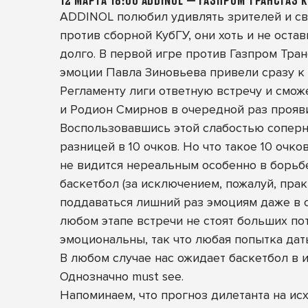
12 МАРТА 18:00 ADDINOL — ГАЗПРОМ ТРАНСГАЗ 
ADDINOL полюбил удивлять зрителей и сво
против сборной КубГУ, они хоть и не оста
долго. В первой игре против Газпром Тран
эмоции Павла Зиновьева привели сразу к 
Регламенту лиги ответную встречу и смож
и Родион Смирнов в очередной раз прояви
Воспользовавшись этой слабостью соперн
разницей в 10 очков. Но что такое 10 очк
не видится нереальным особенно в борьбе
баскетбол (за исключением, пожалуй, прак
поддаваться лишний раз эмоциям даже в с
любом этапе встречи не стоят больших по
эмоциональны, так что любая попытка дат
В любом случае нас ожидает баскетбол в 
Однозначно must see.
Напоминаем, что прогноз дилетанта на исх