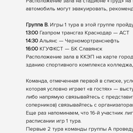
Расположение зала на стадионе «Труд» на
автомобиль могут эвакуировать, рекоменд
Группа B.
Игры 1 тура в этой группе пройду
13:00
Газпром трансгаз Краснодар — АСТ
14:30
Альянс — Черномортранснефть
16:00
КГУФКСТ — БК Славянск
Расположение зала в ККЭП на карте города
зданию спортивного комплекса колледжа, 
Команда, отмеченная первой в списке, усл
которая условно играет «в гостях» — выс
либо напрямую связывайтесь с представит
соперников) связывайтесь с организатор
Еще раз напоминаем, что 16-й участник ли
расписании игр 1 тура.
Первые 2 тура команды группы А проведут