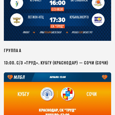
ГРУППА А
13:00. С/З «ТРУД». КУБГУ (КРАСНОДАР) — СОЧИ (СОЧИ)