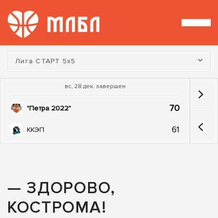
Турнир:
Лига СТАРТ 5х5
вс, 28 дек. завершен
70
"Петра 2022"
61
ККЭП
— ЗДОРОВО,
КОСТРOМА!