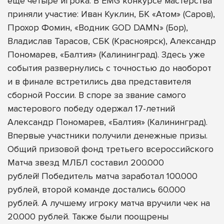
еще четыре игрока. В
EMG конкурсе мастерства
приняли участие:
Иван Куклин, БК «Атом» (Саров),
Прохор Фомин, «Водник GOD DAMN» (Бор),
Владислав Тарасов, СБК (Красноярск), Александр
Пономарев, «Балтия» (Калининград). Здесь уже
события развернулись с точностью до наоборот
и в финале встретились два представителя
сборной России. В споре за звание самого
мастерового победу одержал 17-летний
Александр Пономарев, «Балтия» (Калининград).
Впервые участники получили денежные призы.
Общий призовой фонд третьего всероссийского
Матча звезд МЛБЛ составил 200.000
рублей! Победитель матча заработал 100.000
рублей, второй команде достались 60.000
рублей. А лучшему игроку матча вручили чек на
20.000 рублей. Также были поощрены