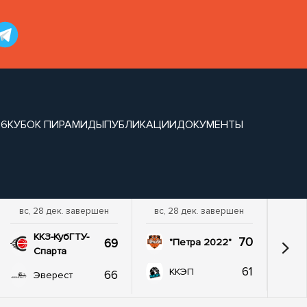
26
КУБОК ПИРАМИДЫ
ПУБЛИКАЦИИ
ДОКУМЕНТЫ
вс, 28 дек. завершен
вс, 28 дек. завершен
ККЗ-КубГТУ-
70
69
"Петра 2022"
Спарта
61
ККЭП
66
Эверест