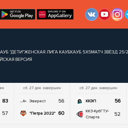
АУБ "ДЕТИ"
ЖЕНСКАЯ ЛИГА КАУБ
КАУБ 5Х5
МАТЧ ЗВЁЗД 25/
ЙСКАЯ ВЕРСИЯ
шен
сб, 27 дек. завершен
сб, 27 дек. завершен
83
56
56
Эверест
ККЭП
ККЗ-КубГТУ-
57
60
52
"Петра 2022"
Спарта