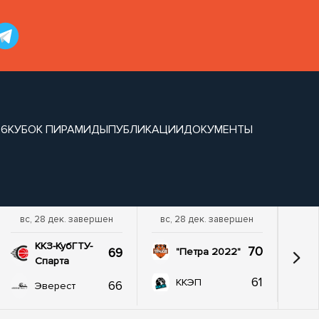
26
КУБОК ПИРАМИДЫ
ПУБЛИКАЦИИ
ДОКУМЕНТЫ
вс, 28 дек. завершен
вс, 28 дек. завершен
ККЗ-КубГТУ-
70
69
"Петра 2022"
Спарта
61
ККЭП
66
Эверест