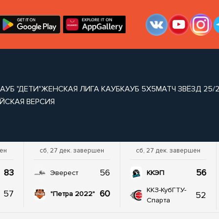
АУБ "ДЕТИ"
ЖЕНСКАЯ ЛИГА КАУБ
КАУБ 5Х5
МАТЧ ЗВЁЗД 25/
ЙСКАЯ ВЕРСИЯ
шен
сб, 27 дек. завершен
сб, 27 дек. завершен
83
56
56
Эверест
ККЭП
ККЗ-КубГТУ-
57
60
52
"Петра 2022"
Спарта