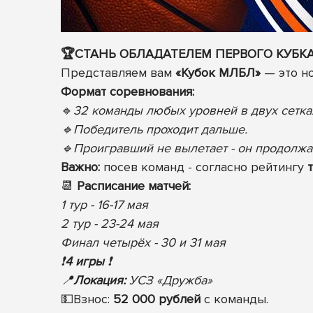
🏆СТАНЬ ОБЛАДАТЕЛЕМ ПЕРВОГО КУБКА
Представляем вам
«Кубок МЛБЛ»
— это но
Формат соревнования:
🔹
32 команды любых уровней в двух сетках 
🔹Победитель проходит дальше.
🔹Проигравший не вылетает - он продолжа
Важно:
посев команд - согласно рейтингу
📆
Расписание матчей:
1 тур - 16-17 мая
2 тур - 23-24 мая
Финал четырёх - 30 и 31 мая
❗️
4 игры
❗️
📍
Локация:
УСЗ «Дружба»
💵
Взнос:
52 000 рублей
с команды.