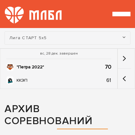
Турнир:
Лига СТАРТ 5х5
вс, 28 дек. завершен
70
"Петра 2022"
61
ККЭП
АРХИВ
СОРЕВНОВАНИЙ