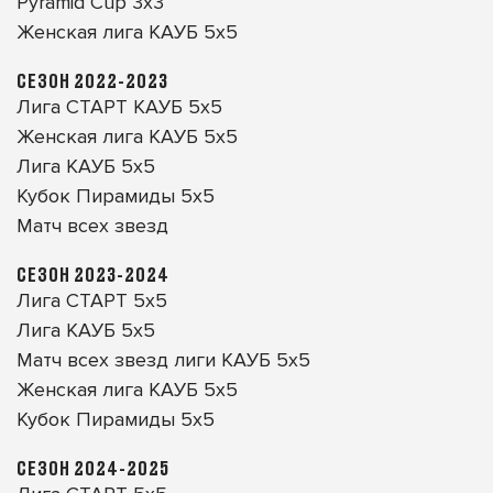
Pyramid Cup 3x3
Женская лига КАУБ 5x5
СЕЗОН 2022-2023
Лига СТАРТ КАУБ 5х5
Женская лига КАУБ 5x5
Лига КАУБ 5х5
Кубок Пирамиды 5х5
Матч всех звезд
СЕЗОН 2023-2024
Лига СТАРТ 5х5
Лига КАУБ 5х5
Матч всех звезд лиги КАУБ 5х5
Женская лига КАУБ 5х5
Кубок Пирамиды 5х5
СЕЗОН 2024-2025