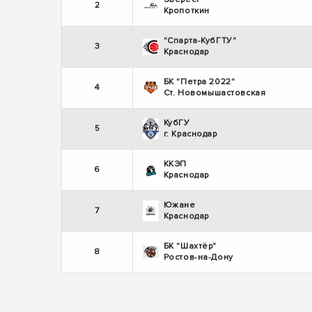
2
Кропоткин
"Спарта-КубГТУ"
3
Краснодар
БК "Петра 2022"
4
Ст. Новомышастовская
КубГУ
5
г. Краснодар
ККЭП
6
Краснодар
Южане
7
Краснодар
БК "Шахтёр"
8
Ростов-на-Дону