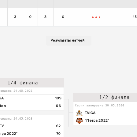
+
-
-
3
0
3
0
15
-
-
-
1/4 финала
вершена 24.05.2026
1/2 финала
GA
109
ion
66
Серия завершена 30.05.2026
TAIGA
вершена 24.05.2026
"Петра 2022"
ГУ
62
тра 2022"
70