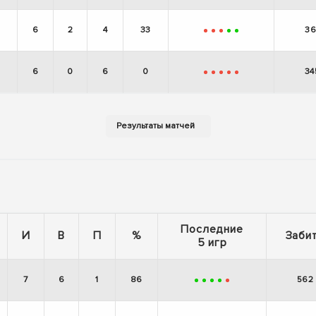
6
2
4
33
36
-
-
-
+
+
6
0
6
0
34
-
-
-
-
-
Последние
И
В
П
%
Заби
5 игр
7
6
1
86
562
+
+
+
+
-