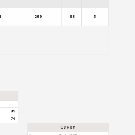
1
269
-118
3
89
74
Финал