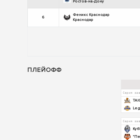
Ростов-на-Дону
Феникс Краснодар
6
Краснодар
ПЛЕЙОФФ
Серия за
TAI
Leg
Серия за
Куб
"Пе