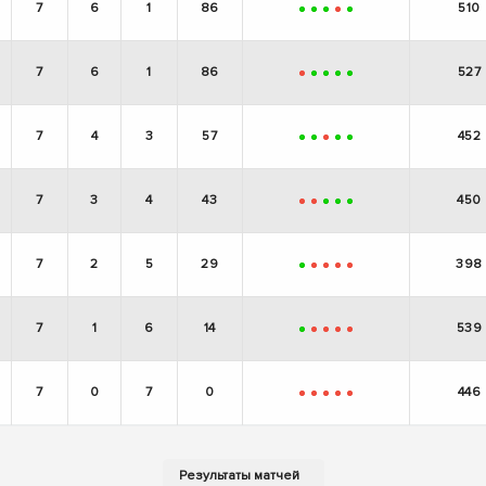
7
6
1
86
510
+
+
+
-
+
7
6
1
86
527
-
+
+
+
+
7
4
3
57
452
+
+
-
+
+
7
3
4
43
450
-
-
+
+
+
7
2
5
29
398
+
-
-
-
-
7
1
6
14
539
+
-
-
-
-
7
0
7
0
446
-
-
-
-
-