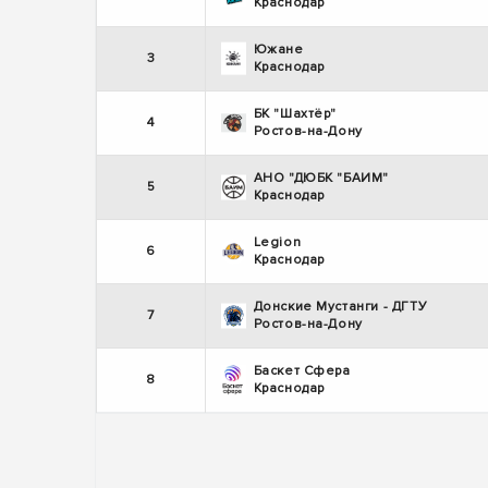
Краснодар
Южане
3
Краснодар
БК "Шахтёр"
4
Ростов-на-Дону
АНО "ДЮБК "БАИМ"
5
Краснодар
Legion
6
Краснодар
Донские Мустанги - ДГТУ
7
Ростов-на-Дону
Баскет Сфера
8
Краснодар