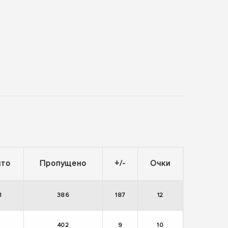
ито
Пропущено
+/-
Очки
3
386
187
12
1
402
9
10