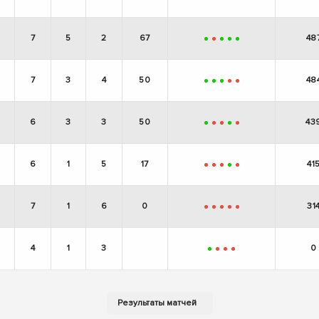
+
+
-
+
+
7
5
2
67
48
+
-
+
+
+
7
3
4
50
48
+
+
+
-
-
6
3
3
50
43
+
-
-
+
-
6
1
5
17
41
-
-
-
+
-
7
1
6
0
31
-
-
-
-
-
4
1
3
0
+
-
-
-