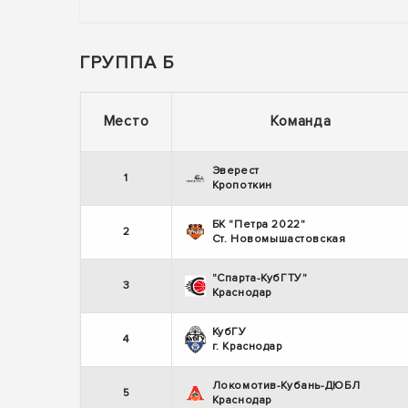
ГРУППА Б
Место
Команда
Эверест
1
Кропоткин
БК "Петра 2022"
2
Ст. Новомышастовская
"Спарта-КубГТУ"
3
Краснодар
КубГУ
4
г. Краснодар
Локомотив-Кубань-ДЮБЛ
5
Краснодар