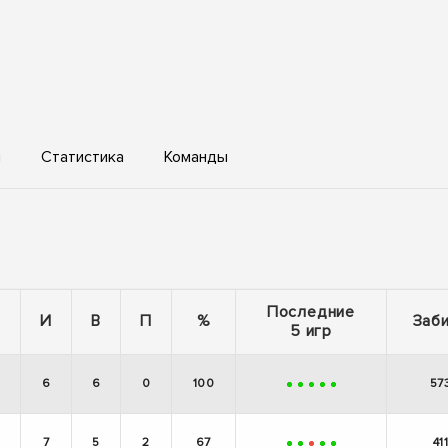
ы
Статистика
Команды
Последние
И
В
П
%
Заб
5 игр
6
6
0
100
57
+
+
+
+
+
7
5
2
67
41