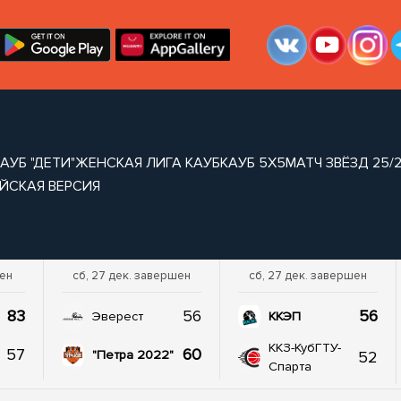
АУБ "ДЕТИ"
ЖЕНСКАЯ ЛИГА КАУБ
КАУБ 5Х5
МАТЧ ЗВЁЗД 25/
ЙСКАЯ ВЕРСИЯ
шен
сб, 27 дек. завершен
сб, 27 дек. завершен
83
56
56
Эверест
ККЭП
ККЗ-КубГТУ-
57
60
52
"Петра 2022"
Спарта