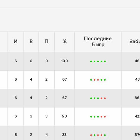
Последние
И
В
П
%
Заб
5 игр
6
6
0
100
46
+
+
+
+
+
6
4
2
67
43
+
-
-
+
+
6
4
2
67
36
+
+
+
-
-
6
3
3
50
42
+
+
+
-
-
6
2
4
33
37
-
+
-
-
+