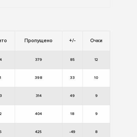
ито
Пропущено
+/-
Очки
4
379
85
12
1
398
33
10
3
314
49
9
2
404
18
9
6
425
-49
8