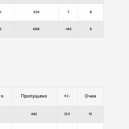
1
354
7
8
5
488
-143
6
то
Пропущено
+/-
Очки
442
120
13