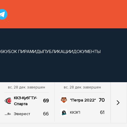
26
КУБОК ПИРАМИДЫ
ПУБЛИКАЦИИ
ДОКУМЕНТЫ
вс, 28 дек. завершен
вс, 28 дек. завершен
ККЗ-КубГТУ-
70
69
"Петра 2022"
Спарта
61
ККЭП
66
Эверест