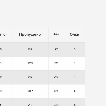
ито
Пропущено
+/-
Очки
9
182
77
6
5
223
32
5
2
217
-15
5
9
207
62
4
1
219
-38
4