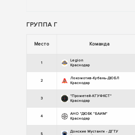
ГРУППА Г
Место
Команда
Legion
1
Краснодар
Локомотив-Кубань-ДЮБЛ
2
Краснодар
"Прометей-КГУФКСТ"
3
Краснодар
АНО "ДЮБК "БАИМ"
4
Краснодар
Донские Мустанги - ДГТУ
5