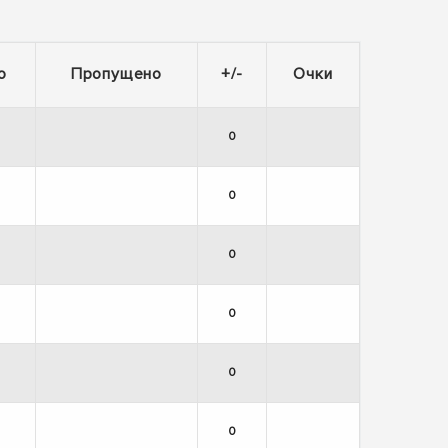
о
Пропущено
+/-
Очки
0
0
0
0
0
0