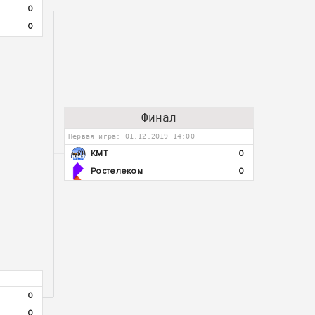
0
0
Финал
Первая игра: 01.12.2019 14:00
КМТ
0
Ростелеком
0
0
0