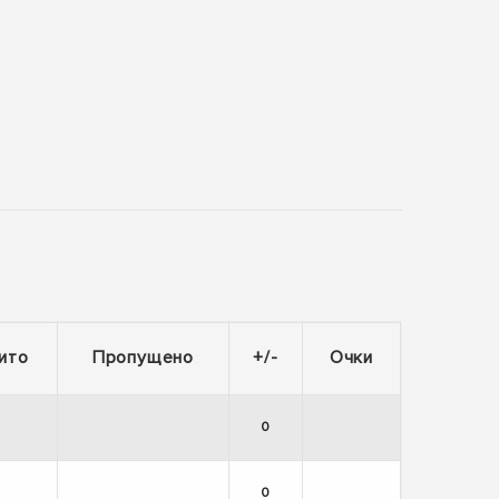
ито
Пропущено
+/-
Очки
0
0