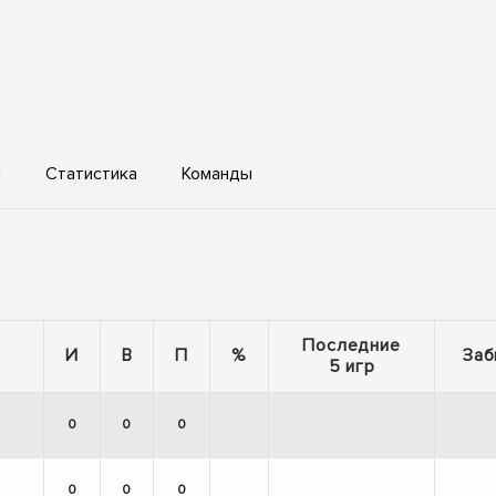
ы
Статистика
Команды
Последние
И
В
П
%
Заб
5 игр
0
0
0
0
0
0