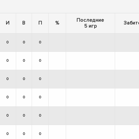
Последние
И
В
П
%
Забит
5 игр
0
0
0
0
0
0
0
0
0
0
0
0
0
0
0
0
0
0