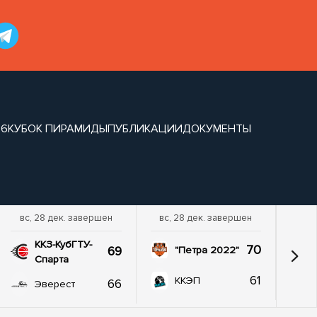
26
КУБОК ПИРАМИДЫ
ПУБЛИКАЦИИ
ДОКУМЕНТЫ
вс, 28 дек. завершен
вс, 28 дек. завершен
ККЗ-КубГТУ-
70
69
"Петра 2022"
Спарта
61
ККЭП
66
Эверест