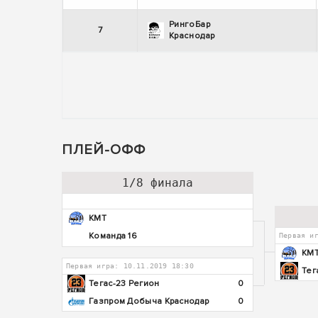
РингоБар
7
Краснодар
ПЛЕЙ-ОФФ
1/8 финала
КМТ
Команда 16
Первая и
КМ
Первая игра: 10.11.2019 18:30
Тег
Тегас-23 Регион
0
Газпром Добыча Краснодар
0