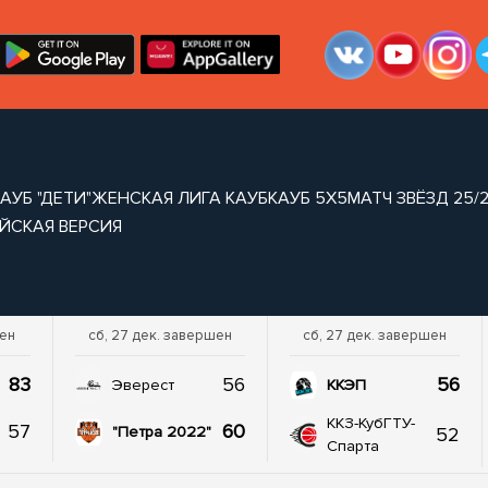
АУБ "ДЕТИ"
ЖЕНСКАЯ ЛИГА КАУБ
КАУБ 5Х5
МАТЧ ЗВЁЗД 25/
ЙСКАЯ ВЕРСИЯ
шен
сб, 27 дек. завершен
сб, 27 дек. завершен
83
56
56
Эверест
ККЭП
ККЗ-КубГТУ-
57
60
52
"Петра 2022"
Спарта