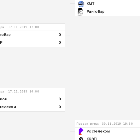
КМТ
РингоБар
гра: 17.11.2019 17:00
гоБар
0
Р
0
гра: 17.11.2019 14:00
ион
0
телеком
0
Первая игра: 30.11.2019 19:30
Ростелеком
ККЭП