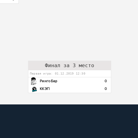
Финал за 3 место
Первая игра: 01.12.2019 12:30
РингоБар
0
ККЭП
0