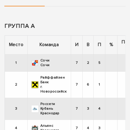
ГРУППА А
По
Место
Команда
И
В
П
%
Сочи
1
7
2
5
-
Сочи
Райффайзен
Банк
2
7
6
1
+
г.
Новороссийск
Россети
3
Кубань
7
3
4
+
Краснодар
Альянс
4
7
4
3