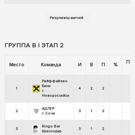
ГРУППА В | ЭТАП 2
По
Место
Команда
И
В
П
%
Райффайзен
Банк
1
4
2
2
г.
Новороссийск
АДЛЕР
2
3
1
2
г. Сочи
Ringo Bar
3
3
1
2
Краснодар