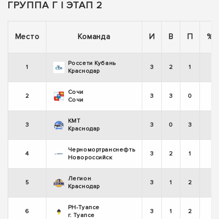
ГРУППА Г | ЭТАП 2
Место
Команда
И
В
П
%
Россети Кубань
1
3
2
1
Краснодар
Сочи
2
3
3
0
Сочи
КМТ
3
3
0
3
Краснодар
Черномортранснефть
4
3
2
1
Новороссийск
Легион
5
3
1
2
Краснодар
РН-Туапсе
6
3
1
2
г. Туапсе