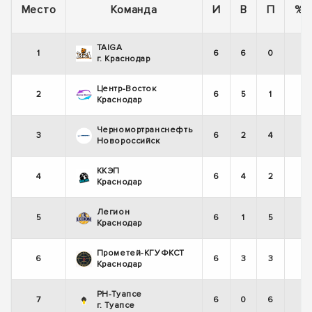
Место
Команда
И
В
П
%
TAIGA
1
6
6
0
г. Краснодар
Центр-Восток
2
6
5
1
Краснодар
Черномортранснефть
3
6
2
4
Новороссийск
ККЭП
4
6
4
2
Краснодар
Легион
5
6
1
5
Краснодар
Прометей-КГУФКСТ
6
6
3
3
Краснодар
РН-Туапсе
7
6
0
6
г. Туапсе