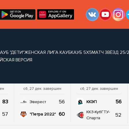
АУБ "ДЕТИ"
ЖЕНСКАЯ ЛИГА КАУБ
КАУБ 5Х5
МАТЧ ЗВЁЗД 25/
ЙСКАЯ ВЕРСИЯ
шен
сб, 27 дек. завершен
сб, 27 дек. завершен
83
56
56
Эверест
ККЭП
ККЗ-КубГТУ-
57
60
52
"Петра 2022"
Спарта