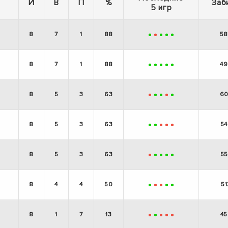
И
В
П
%
Заб
5 игр
8
7
1
88
5
+
-
+
+
+
8
7
1
88
49
+
+
+
+
+
8
5
3
63
6
-
+
+
-
+
8
5
3
63
54
+
+
-
-
-
8
5
3
63
55
-
+
+
+
+
8
4
4
50
51
+
-
-
+
+
8
1
7
13
45
-
+
-
-
-