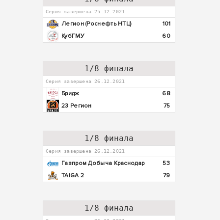
Серия завершена 25.12.2021
Легион (Роснефть НТЦ)
101
КубГМУ
60
1/8 финала
Серия завершена 26.12.2021
Бридж
68
23 Регион
75
1/8 финала
Серия завершена 26.12.2021
Газпром Добыча Краснодар
53
TAIGA 2
79
1/8 финала