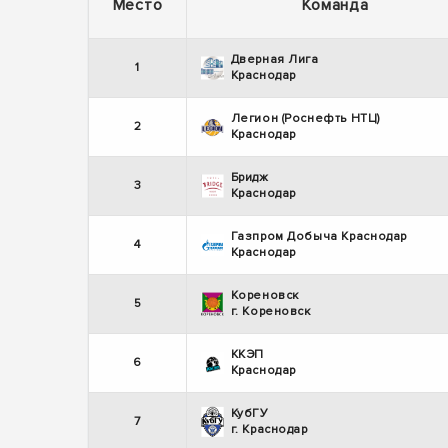
Место
Команда
Дверная Лига
1
Краснодар
Легион (Роснефть НТЦ)
2
Краснодар
Бридж
3
Краснодар
Газпром Добыча Краснодар
4
Краснодар
Кореновск
5
г. Кореновск
ККЭП
6
Краснодар
КубГУ
7
г. Краснодар