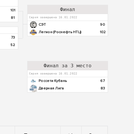
Финал
101
81
Серия завершена 16.01.2022
СЭТ
90
Легион (Роснефть НТЦ)
102
73
52
Финал за 3 место
Серия завершена 16.01.2022
Россети Кубань
67
Дверная Лига
83