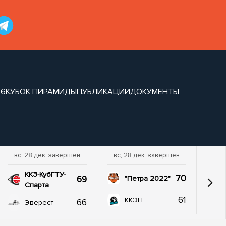
26
КУБОК ПИРАМИДЫ
ПУБЛИКАЦИИ
ДОКУМЕНТЫ
вс, 28 дек. завершен
вс, 28 дек. завершен
ККЗ-КубГТУ-
70
69
"Петра 2022"
Спарта
61
ККЭП
66
Эверест