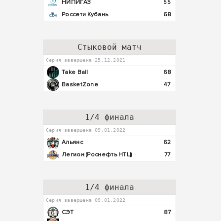
НИПИГАЗ
55
Россети Кубань
68
Стыковой матч
Серия завершена 25.12.2021
Take Ball
68
BasketZone
47
1/4 финала
Серия завершена 09.01.2022
Альянс
62
Легион (Роснефть НТЦ)
77
1/4 финала
Серия завершена 09.01.2022
СЭТ
87