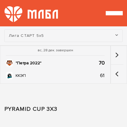
Турнир:
Лига СТАРТ 5х5
вс, 28 дек. завершен
70
"Петра 2022"
61
ККЭП
PYRAMID CUP 3X3