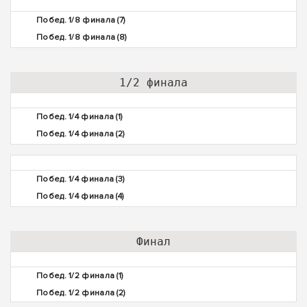
Побед. 1/8 финала (7)
Побед. 1/8 финала (8)
1/2 финала
Побед. 1/4 финала (1)
Побед. 1/4 финала (2)
Побед. 1/4 финала (3)
Побед. 1/4 финала (4)
Финал
Побед. 1/2 финала (1)
Побед. 1/2 финала (2)