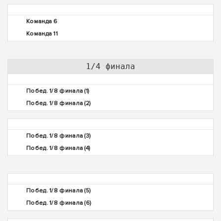
Команда 6
Команда 11
1/4 финала
Побед. 1/8 финала (1)
Побед. 1/8 финала (2)
Побед. 1/8 финала (3)
Побед. 1/8 финала (4)
Побед. 1/8 финала (5)
Побед. 1/8 финала (6)