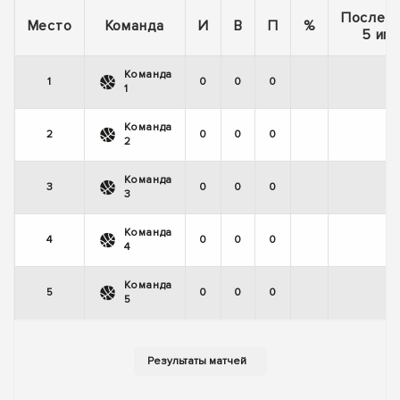
Послед
Место
Команда
И
В
П
%
5 игр
Команда
1
0
0
0
1
Команда
2
0
0
0
2
Команда
3
0
0
0
3
Команда
4
0
0
0
4
Команда
5
0
0
0
5