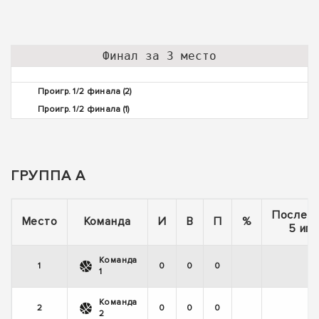
Финал за 3 место
Проигр. 1/2 финала (2)
Проигр. 1/2 финала (1)
ГРУППА A
Послед
Место
Команда
И
В
П
%
5 игр
Команда
1
0
0
0
1
Команда
2
0
0
0
2