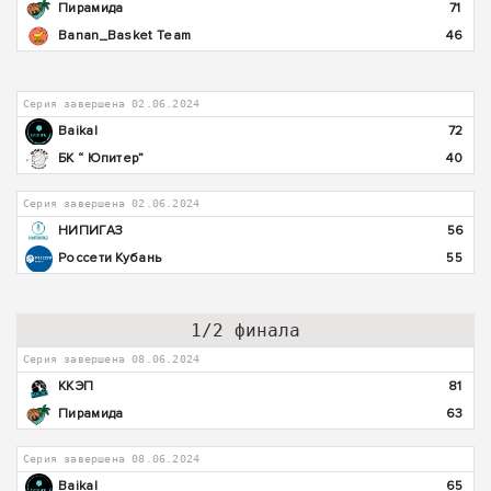
Пирамида
71
Banan_Basket Team
46
Серия завершена 02.06.2024
Baikal
72
БК “ Юпитер”
40
Серия завершена 02.06.2024
НИПИГАЗ
56
Россети Кубань
55
1/2 финала
Серия завершена 08.06.2024
ККЭП
81
Пирамида
63
Серия завершена 08.06.2024
Baikal
65