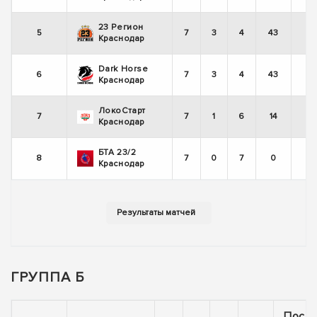
23 Регион
5
7
3
4
43
Краснодар
Dark Horse
6
7
3
4
43
Краснодар
ЛокоСтарт
7
7
1
6
14
Краснодар
БТА 23/2
8
7
0
7
0
Краснодар
ГРУППА Б
Посл