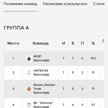
Положение команд
Расписание и результаты
Статист
ГРУППА А
По
Место
Команда
И
В
П
%
ККЭП
1
7
7
0
100
Краснодар
НИПИГАЗ
2
7
5
2
71
Краснодар
Banan_Basket
3
Team
7
5
2
71
Краснодар
БК “ Юпитер”
4
7
4
3
57
Краснодар