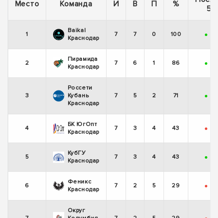
Место
Команда
И
В
П
%
5 
Baikal
1
7
7
0
100
+
+
Краснодар
Пирамида
2
7
6
1
86
+
+
Краснодар
Россети
3
Кубань
7
5
2
71
+
+
Краснодар
БК ЮгОпт
4
7
3
4
43
-
-
Краснодар
КубГУ
5
7
3
4
43
+
-
Краснодар
Феникс
6
7
2
5
29
-
-
Краснодар
Округ