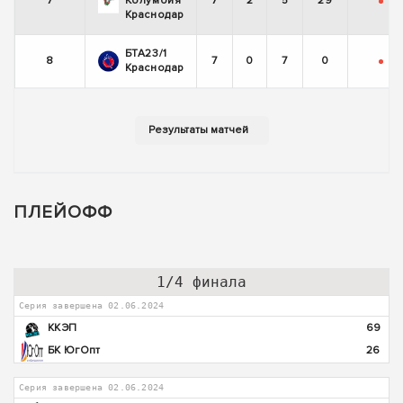
7
Колумбия
7
2
5
29
-
+
Краснодар
БТА23/1
8
7
0
7
0
-
-
Краснодар
ПЛЕЙОФФ
1/4 финала
Серия завершена 02.06.2024
ККЭП
69
БК ЮгОпт
26
Серия завершена 02.06.2024