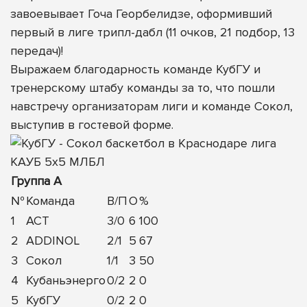
завоевывает Гоча Георбелидзе, оформивший
первый в лиге трипл-дабл (11 очков, 21 подбор, 13
передач)!
Выражаем благодарность команде КубГУ и
тренерскому штабу команды за то, что пошли
навстречу организаторам лиги и команде Сокол,
выступив в гостевой форме.
Группа А
№
Команда
В/П
О
%
1
АСТ
3/0
6
100
2
ADDINOL
2/1
5
67
3
Сокол
1/1
3
50
4
Кубаньэнерго
0/2
2
0
5
КубГУ
0/2
2
0