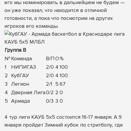
его мы номинировать в дальнейшем не будем —
он уже показал, что находится в отличной
готовности, а пока что посмотрим на других
игроков его команды.
Группа B
№
Команда
В/П
О
%
1
НИПИГАЗ
2/0
4
100
2
КубГАУ
2/0
4
100
3
Легион
2/1
5
67
4
Дверная Лига
0/2
2
0
5
Армада
0/3
3
0
4 тур лиги КАУБ 5х5 состоится 16-17 января. А 9
января пройдет Зимний кубок по стритболу, где