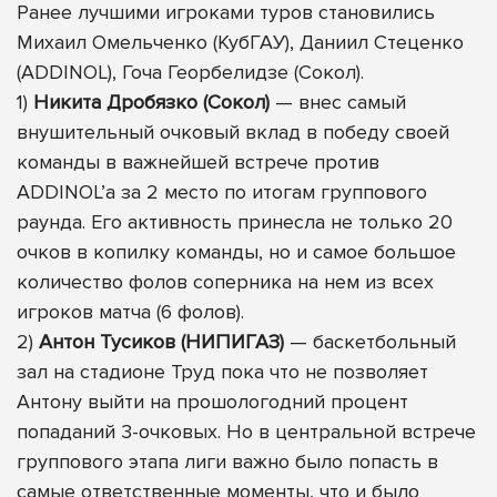
Ранее лучшими игроками туров становились
Михаил Омельченко (КубГАУ), Даниил Стеценко
(ADDINOL), Гоча Георбелидзе (Сокол).
1)
Никита Дробязко (Сокол)
— внес самый
внушительный очковый вклад в победу своей
команды в важнейшей встрече против
ADDINOL’а за 2 место по итогам группового
раунда. Его активность принесла не только 20
очков в копилку команды, но и самое большое
количество фолов соперника на нем из всех
игроков матча (6 фолов).
2)
Антон Тусиков (НИПИГАЗ)
— баскетбольный
зал на стадионе Труд пока что не позволяет
Антону выйти на прошологодний процент
попаданий 3-очковых. Но в центральной встрече
группового этапа лиги важно было попасть в
самые ответственные моменты, что и было