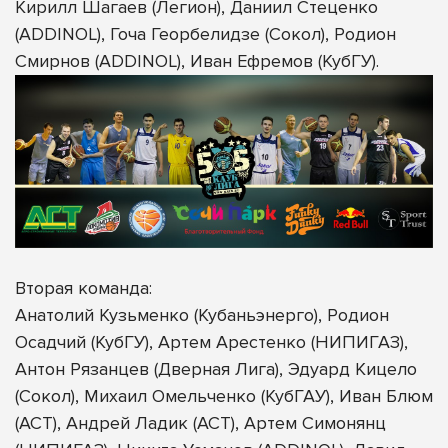
Кирилл Шагаев (Легион), Даниил Стеценко
(ADDINOL), Гоча Георбелидзе (Сокол), Родион
Смирнов (ADDINOL), Иван Ефремов (КубГУ).
Вторая команда:
Анатолий Кузьменко (Кубаньэнерго), Родион
Осадчий (КубГУ), Артем Арестенко (НИПИГАЗ),
Антон Рязанцев (Дверная Лига), Эдуард Кицело
(Сокол), Михаил Омельченко (КубГАУ), Иван Блюм
(АСТ), Андрей Ладик (АСТ), Артем Симонянц