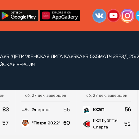
АУБ "ДЕТИ"
ЖЕНСКАЯ ЛИГА КАУБ
КАУБ 5Х5
МАТЧ ЗВЁЗД 25/
ЙСКАЯ ВЕРСИЯ
шен
сб, 27 дек. завершен
сб, 27 дек. завершен
83
56
56
Эверест
ККЭП
ККЗ-КубГТУ-
57
60
52
"Петра 2022"
Спарта