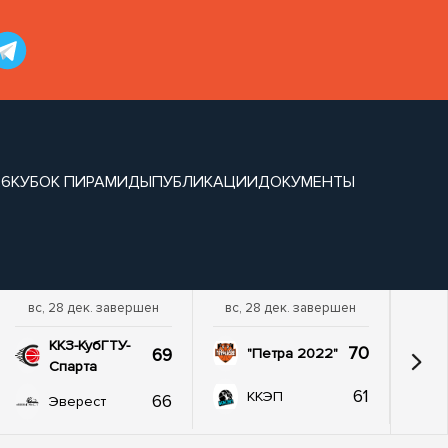
26
КУБОК ПИРАМИДЫ
ПУБЛИКАЦИИ
ДОКУМЕНТЫ
вс, 28 дек. завершен
вс, 28 дек. завершен
ККЗ-КубГТУ-
70
69
"Петра 2022"
Спарта
61
ККЭП
66
Эверест