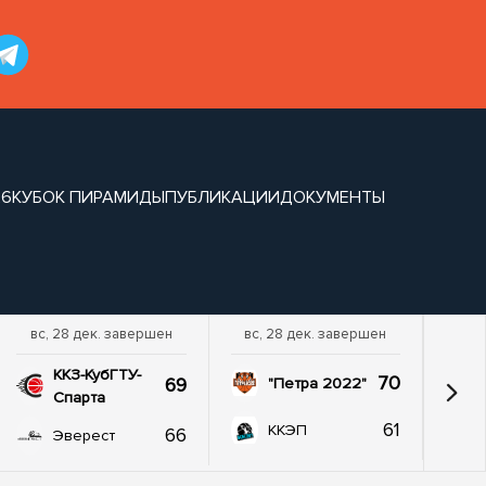
26
КУБОК ПИРАМИДЫ
ПУБЛИКАЦИИ
ДОКУМЕНТЫ
вс, 28 дек. завершен
вс, 28 дек. завершен
ККЗ-КубГТУ-
70
69
"Петра 2022"
Спарта
61
ККЭП
66
Эверест