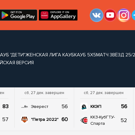
АУБ "ДЕТИ"
ЖЕНСКАЯ ЛИГА КАУБ
КАУБ 5Х5
МАТЧ ЗВЁЗД 25/
ЙСКАЯ ВЕРСИЯ
шен
сб, 27 дек. завершен
сб, 27 дек. завершен
83
56
56
Эверест
ККЭП
ККЗ-КубГТУ-
57
60
52
"Петра 2022"
Спарта