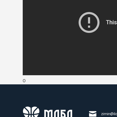
0
zimin@il