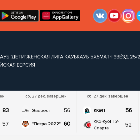
АУБ "ДЕТИ"
ЖЕНСКАЯ ЛИГА КАУБ
КАУБ 5Х5
МАТЧ ЗВЁЗД 25/
ЙСКАЯ ВЕРСИЯ
шен
сб, 27 дек. завершен
сб, 27 дек. завершен
83
56
56
Эверест
ККЭП
ККЗ-КубГТУ-
57
60
52
"Петра 2022"
Спарта