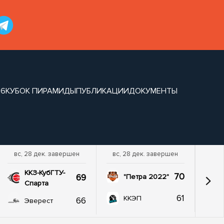
26
КУБОК ПИРАМИДЫ
ПУБЛИКАЦИИ
ДОКУМЕНТЫ
вс, 28 дек. завершен
вс, 28 дек. завершен
ККЗ-КубГТУ-
70
69
"Петра 2022"
Спарта
61
ККЭП
66
Эверест