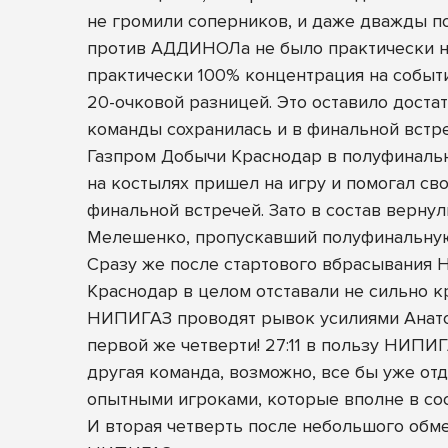
не громили соперников, и даже дважды по
против АДДИНОЛа не было практически н
практически 100% концентрация на событи
20-очковой разницей. Это оставило доста
команды сохранилась и в финальной встре
Газпром Добычи Краснодар в полуфинальн
на костылях пришел на игру и помогал св
финальной встречей. Зато в состав верну
Мелешенко, пропускавший полуфинальную
Сразу же после стартового вбрасывания Н
Краснодар в целом отставали не сильно кр
НИПИГАЗ проводят рывок усилиями Анатол
первой же четверти! 27:11 в пользу НИПИ
другая команда, возможно, все бы уже о
опытными игроками, которые вполне в со
И вторая четверть после небольшого обм