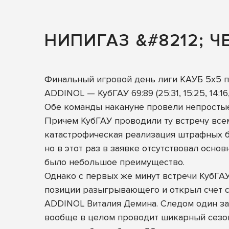
НИПИГАЗ &#8212; Ч
Финальный игровой день лиги КАУБ 5х5 по
ADDINOL — КубГАУ 69:89 (25:31, 15:25, 14:16, 
Обе команды накануне провели непростые
Причем КубГАУ проводили ту встречу всем
катастрофическая реализация штрафных бр
но в этот раз в заявке отсутствовал осн
было небольшое преимущество.
Однако с первых же минут встречи КубГА
позиции разыгрывающего и открыл счет св
ADDINOL Виталия Демина. Следом один за
вообще в целом проводит шикарный сезон