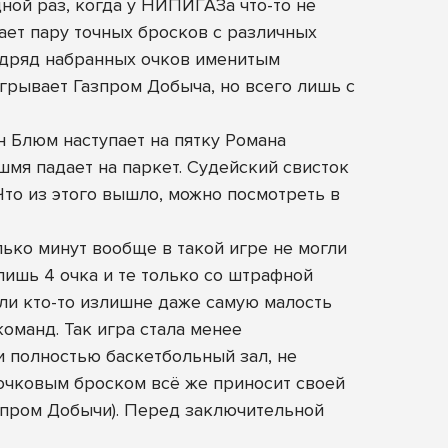
ной раз, когда у НИПИГАЗа что-то не
ает пару точных бросков с различных
подряд набранных очков именитым
грывает Газпром Добыча, но всего лишь с
н Блюм наступает на пятку Романа
мя падает на паркет. Судейский свисток
Что из этого вышло, можно посмотреть в
ько минут вообще в такой игре не могли
лишь 4 очка и те только со штрафной
сли кто-то излишне даже самую малость
оманд. Так игра стала менее
и полностью баскетбольный зал, не
-очковым броском всё же приносит своей
зпром Добычи). Перед заключительной