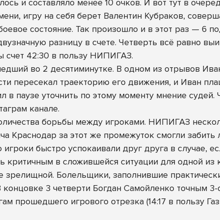
сь и составляло менее 10 очков. И вот тут в очеред
ни, игру на себя берет Валентин Кубраков, соверш
боевое состояние. Так произошло и в этот раз — 6 
узначную разницу в счете. Четверть всё равно выи
ы счет 42:30 в пользу НИПИГАЗ.
едший во 2 десятиминутке. В одном из отрывов Ива
ти пересекал траекторию его движения, и Иван плаш
л в паузе уточнить по этому моменту мнение судей. 
таграм канале
.
количества борьбы между игроками. НИПИГАЗ нескол
ыча Краснодар за этот же промежуток смогли забить 
о игроки быстро успокаивали друг друга в случае, е
ь критичным в сложившейся ситуации для одной из к
ее зрелищной. Болельщики, заполнившие практическ
 В концовке 3 четверти Богдан Самойленко точным 3
ам прошедшего игрового отрезка (14:17 в пользу Га