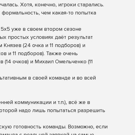
алась. Хотя, конечно, игроки старались.
 формальность, чем какая-то попытка
5х5 уже в своем втором сезоне
ых простых условиях даёт результат
Князев (24 очка и 11 подборов) и
в и 11 подборов). Также очень
 (14 очков) и Михаил Омельченко (11
льтативным в своей команде и во всей
ней коммуникации и т.п.), всё же в
которой надо лишь попытаться разрешить
скую готовность команды. Возможно, если
команда с реальной заявкой на самые