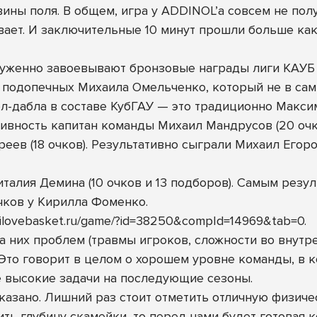
ны поля. В общем, игра у ADDINOL’а совсем не получ
ает. И заключительные 10 минут прошли больше как
луженно завоевывают бронзовые награды лиги КАУБ 
 подопечных Михаила Омельченко, который не в сам
л-дабла в составе КубГАУ — это традиционно Максим 
вность капитан команды Михаил Мандрусов (20 очко
ев (18 очков). Результативно сыграли Михаил Егоров
италия Демина (10 очков и 13 подборов). Самым резу
очков у Кирилла Фоменко.
b.ilovebasket.ru/game/?id=38250&compId=14969&tab=0
.
 них проблем (травмы игроков, сложности во внутрен
 Это говорит в целом о хорошем уровне команды, в 
е высокие задачи на последующие сезоны.
азано. Лишний раз стоит отметить отличную физиче
ить глубину скамейки, то перед нами будет готовая 