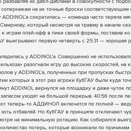
о разбавляя их дабл-даблами в совокупности с подбо
соперникам на их точные броски соответствующим о
 у ADDINOL’а сократилась — команда часто теряла мяч
Смирнову, который несмотря на травму в начале се
к играм плэй-офф в пике своей формы, поставив ко
ГАУ выигрывают первую четверть с 25:31 — хорошая 
заладилась у ADDINOL’а. Совершенно не использова
«сельхоза» разогнали игру до высоких скоростей, на
фолов у ADDINOL’а, полученных при пропусках быстр
ии которых в этот раз игроки КубГАУ были куда точ
инут ADDINOL вернулся на площадку и даже чуток по
 запасом уходят на большой перерыв. 40:56 после пе
вот теперь-то АДДИНОЛ включится по полной — ведь
 хоть отбавляй. Но КубГАУ в принципе отключают чув
смотря на минимальную ротацию. Как собирался выиг
 количество потерь, которые возникали по причинам