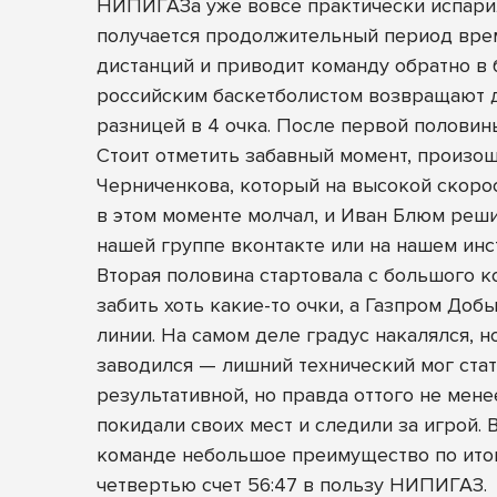
НИПИГАЗа уже вовсе практически испарило
получается продолжительный период време
дистанций и приводит команду обратно в 
российским баскетболистом возвращают дв
разницей в 4 очка. После первой половин
Стоит отметить забавный момент, произош
Черниченкова, который на высокой скорос
в этом моменте молчал, и Иван Блюм реши
нашей группе вконтакте
или на нашем
инс
Вторая половина стартовала с большого 
забить хоть какие-то очки, а Газпром Доб
линии. На самом деле градус накалялся, н
заводился — лишний технический мог стат
результативной, но правда оттого не мен
покидали своих мест и следили за игрой.
команде небольшое преимущество по итог
четвертью счет 56:47 в пользу НИПИГАЗ.