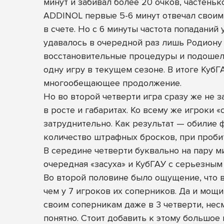
минут и забивал более 20 очков, частеньк
ADDINOL первые 5-6 минут отвечал своим 
в счете. Но с 6 минуты частота попаданий
удавалось в очередной раз лишь Родиону 
восстановительные процедуры и подошел 
одну игру в текущем сезоне. В итоге Куб
многообещающее продолжение.
Но во второй четверти игра сразу же не 
в росте и габаритах. Ко всему же игроки 
затруднительно. Как результат — обилие 
количество штрафных бросков, при пробит
В середине четверти буквально на пару м
очередная «засуха» и КубГАУ с серьезным
Во второй половине было ощущение, что 
чем у 7 игроков их соперников. Да и мощи
своим соперникам даже в 3 четверти, не
понятно. Стоит добавить к этому большое