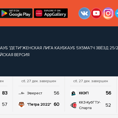
АУБ "ДЕТИ"
ЖЕНСКАЯ ЛИГА КАУБ
КАУБ 5Х5
МАТЧ ЗВЁЗД 25/
ЙСКАЯ ВЕРСИЯ
шен
сб, 27 дек. завершен
сб, 27 дек. завершен
83
56
56
Эверест
ККЭП
ККЗ-КубГТУ-
57
60
52
"Петра 2022"
Спарта