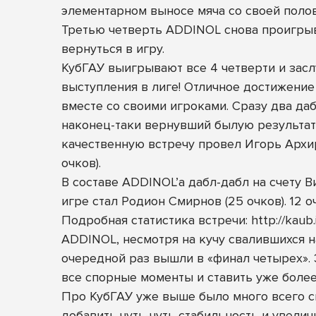
элементарном выносе мяча со своей полови
Третью четверть ADDINOL снова проигрыв
вернуться в игру.
КубГАУ выигрывают все 4 четверти и зас
выступления в лиге! Отличное достижение
вместе со своими игроками. Сразу два даб
наконец-таки вернувший былую результати
качественную встречу провел Игорь Архире
очков).
В составе ADDINOL’а дабл-дабл на счету В
игре стал Родион Смирнов (25 очков). 12 
Подробная статистика встречи:
http://kau
ADDINOL, несмотря на кучу свалившихся на
очередной раз вышли в «финал четырех».
все спорные моменты и ставить уже боле
Про КубГАУ уже выше было много всего ск
добавить чуть-чуть стабильность и увелич