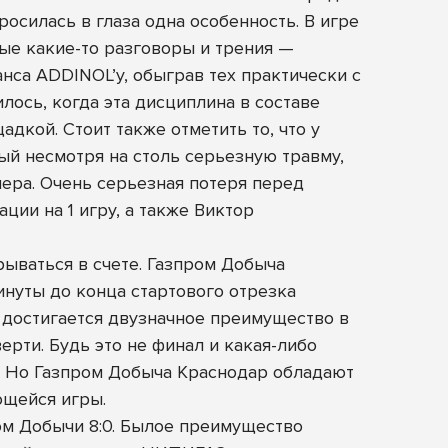
осилась в глаза одна особенность. В игре
е какие-то разговоры и трения —
нса ADDINOL’у, обыграв тех практически с
лось, когда эта дисциплина в составе
дкой. Стоит также отметить то, что у
й несмотря на столь серьезную травму,
нера. Очень серьезная потеря перед
ии на 1 игру, а также Виктор
рываться в счете. Газпром Добыча
инуты до конца стартового отрезка
 достигается двузначное преимущество в
рти. Будь это не финал и какая-либо
. Но Газпром Добыча Краснодар обладают
ющейся игры.
ом Добычи 8:0. Былое преимущество