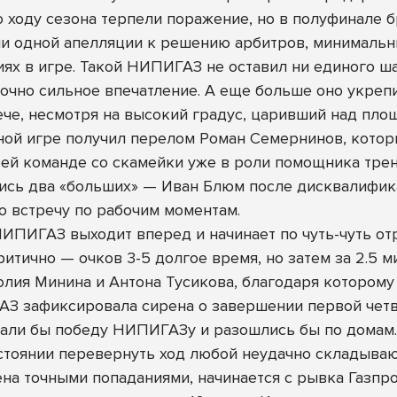
 ходу сезона терпели поражение, но в полуфинале бр
и одной апелляции к решению арбитров, минимальны
ях в игре. Такой НИПИГАЗ не оставил ни единого ша
точно сильное впечатление. А еще больше оно укрепи
че, несмотря на высокий градус, царивший над площа
ой игре получил перелом Роман Семернинов, которы
оей команде со скамейки уже в роли помощника тре
лись два «больших» — Иван Блюм после дисквалификац
 встречу по рабочим моментам.
ИПИГАЗ выходит вперед и начинает по чуть-чуть от
итично — очков 3-5 долгое время, но затем за 2.5 м
ия Минина и Антона Тусикова, благодаря которому
ГАЗ зафиксировала сирена о завершении первой четве
тдали бы победу НИПИГАЗу и разошлись бы по домам
стоянии перевернуть ход любой неудачно складыва
ена точными попаданиями, начинается с рывка Газпр