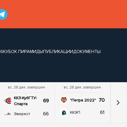
26
КУБОК ПИРАМИДЫ
ПУБЛИКАЦИИ
ДОКУМЕНТЫ
вс, 28 дек. завершен
вс, 28 дек. завершен
ККЗ-КубГТУ-
70
69
"Петра 2022"
Спарта
61
ККЭП
66
Эверест