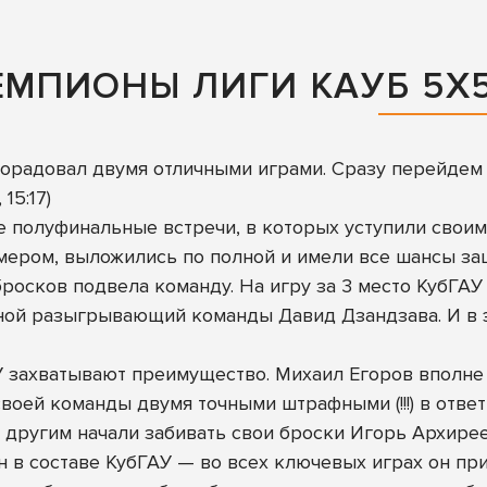
ЕМПИОНЫ ЛИГИ КАУБ 5Х5
радовал двумя отличными играми. Сразу перейдем к
15:17)
 полуфинальные встречи, в которых уступили своим 
ером, выложились по полной и имели все шансы зац
осков подвела команду. На игру за 3 место КубГАУ 
овной разыгрывающий команды Давид Дзандзава. И в э
У захватывают преимущество. Михаил Егоров вполне
оей команды двумя точными штрафными (!!!) в ответ
 другим начали забивать свои броски Игорь Архире
 в составе КубГАУ — во всех ключевых играх он при