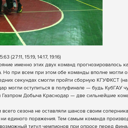
7:11, 15:19, 14:17, 19:16)
тояние именно этих двух команд прогнозировалось к
. Но при всем при этом обе команды вполне могли о
ледних секундах смогли пройти сборную КГУФКСТ (н
ар могли оступиться в полуфинале — будь КубГАУ чут
 и Газпром Добыча Краснодар — две сильнейшие ком
 всего сезона не оставляли шансов своим соперника
и ни единого поражения. Тем самым команда произво
 возможный титул чемпионов при опросе перед фин