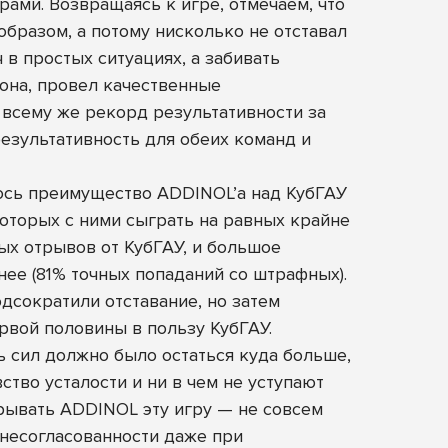
рами. Возвращаясь к игре, отмечаем, что
бразом, а потому нисколько не отставал
 в простых ситуациях, а забивать
зона, провел качественные
 всему же рекорд результативности за
результативность для обеих команд и
лось преимущество ADDINOL’а над КубГАУ
 которых с ними сыграть на равных крайне
ых отрывов от КубГАУ, и большое
нее (81% точных попаданий со штрафных).
дсократили отставание, но затем
рвой половины в пользу КубГАУ.
 сил должно было остаться куда больше,
ство усталости и ни в чем не уступают
рывать ADDINOL эту игру — не совсем
 несогласованности даже при