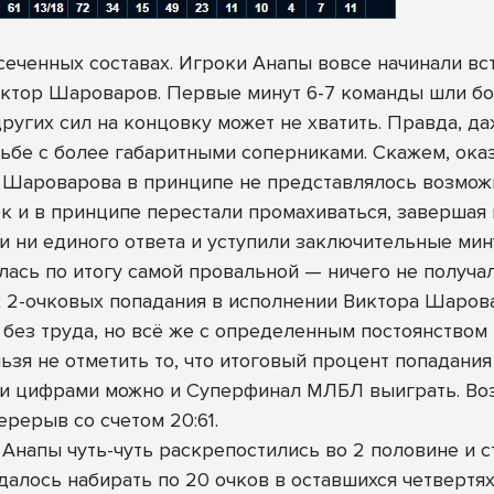
сеченных составах. Игроки Анапы вовсе начинали в
иктор Шароваров. Первые минут 6-7 команды шли бо
у других сил на концовку может не хватить. Правда, 
рьбе с более габаритными соперниками. Скажем, ок
 Шароварова в принципе не представлялось возможн
ок и в принципе перестали промахиваться, завершая
 ни единого ответа и уступили заключительные мину
ась по итогу самой провальной — ничего не получал
 2-очковых попадания в исполнении Виктора Шарова
без труда, но всё же с определенным постоянством 
ьзя не отметить то, что итоговый процент попадания
и цифрами можно и Суперфинал МЛБЛ выиграть. Воз
рерыв со счетом 20:61.
 Анапы чуть-чуть раскрепостились во 2 половине и
далось набирать по 20 очков в оставшихся четвертях