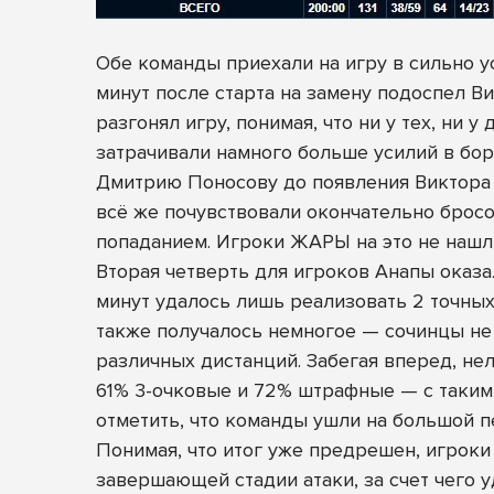
Обе команды приехали на игру в сильно у
минут после старта на замену подоспел В
разгонял игру, понимая, что ни у тех, ни 
затрачивали намного больше усилий в бо
Дмитрию Поносову до появления Виктора
всё же почувствовали окончательно брос
попаданием. Игроки ЖАРЫ на это не нашли
Вторая четверть для игроков Анапы оказал
минут удалось лишь реализовать 2 точных
также получалось немногое — сочинцы не 
различных дистанций. Забегая вперед, нел
61% 3-очковые и 72% штрафные — с таким
отметить, что команды ушли на большой пе
Понимая, что итог уже предрешен, игроки
завершающей стадии атаки, за счет чего у