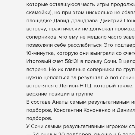
которые оставшуюся часть игры продолжи
скамейки), но при этом нисколько не сбав
площадке Давид Дзандзава. Дмитрий Поно
встречу, практически не допускал промах
соперников, что ему не мешало часто зав
позволяли себе расслабиться. Это подтве
10-минутка, которую они выиграли со счет
Итоговый счет 58:131 в пользу Сочи. В ц
встрече. Но их главные соперники по гр
нужно цепляться за результат. А вот соч
встретятся с Легион-НТЦ, который также, 
верхние позиции в группе
В составе Анапы самым результативным иг
подборов, Константин Кононенко и Даниил
подборов.
У Сочи самым результативным игроком ст
— 24 очка и 20 подборов, да еще и 6 пер