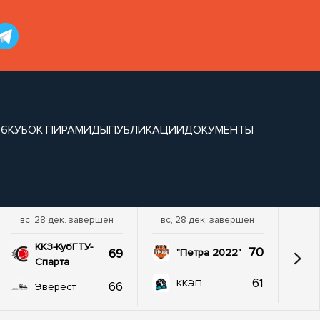
26
КУБОК ПИРАМИДЫ
ПУБЛИКАЦИИ
ДОКУМЕНТЫ
вс, 28 дек. завершен
вс, 28 дек. завершен
ККЗ-КубГТУ-
70
69
"Петра 2022"
Спарта
61
ККЭП
66
Эверест