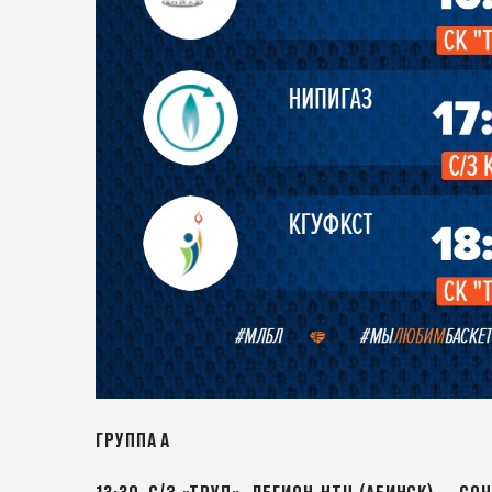
ГРУППА А
13:30. С/З «ТРУД». ЛЕГИОН-НТЦ (АБИНСК) — СО