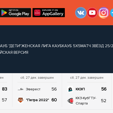
АУБ "ДЕТИ"
ЖЕНСКАЯ ЛИГА КАУБ
КАУБ 5Х5
МАТЧ ЗВЁЗД 25/
ЙСКАЯ ВЕРСИЯ
шен
сб, 27 дек. завершен
сб, 27 дек. завершен
83
56
56
Эверест
ККЭП
ККЗ-КубГТУ-
57
60
52
"Петра 2022"
Спарта