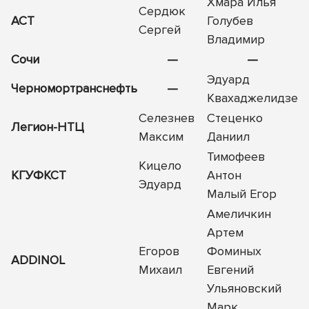
Хмара Илья
Сердюк
АСТ
Голубев
Сергей
Владимир
Сочи
—
—
Эдуард
Черномортранснефть
—
Квахаджелидзе
Селезнев
Стеценко
Легион-НТЦ
Максим
Даниил
Тимофеев
Кицело
КГУФКСТ
Антон
Эдуард
Малый Егор
Амеличкин
Артем
Егоров
Фоминых
ADDINOL
Михаил
Евгений
Ульяновский
Марк