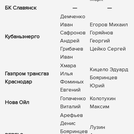
БК Славянск
—
—
Демченко
Иван
Егоров Михаил
Сафронов
Горяйнов
Кубаньэнерго
Андрей
Георгий
Грибачев
Цейко Сергей
Иван
Хмара
Кицело Эдуард
Газпром трансгаз
Илья
Бояринцев
Краснодар
Фоминых
Юрий
Евгений
Гопаченко
Колотухин
Нова Ойл
Виталий
Максим
Арефьев
Денис
Лузин
Бояринцев