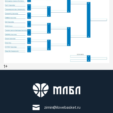
1+
zimin@ilovebasket.ru