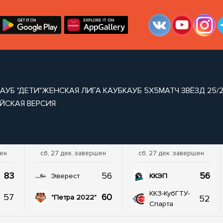
АУБ "ДЕТИ"
ЖЕНСКАЯ ЛИГА КАУБ
КАУБ 5Х5
МАТЧ ЗВЁЗД 25/
ЙСКАЯ ВЕРСИЯ
шен
сб, 27 дек. завершен
сб, 27 дек. завершен
83
56
56
Эверест
ККЭП
ККЗ-КубГТУ-
57
60
52
"Петра 2022"
Спарта