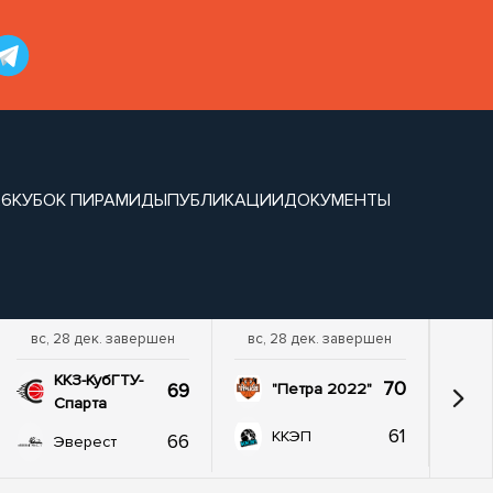
26
КУБОК ПИРАМИДЫ
ПУБЛИКАЦИИ
ДОКУМЕНТЫ
вс, 28 дек. завершен
вс, 28 дек. завершен
ККЗ-КубГТУ-
70
69
"Петра 2022"
Спарта
61
ККЭП
66
Эверест