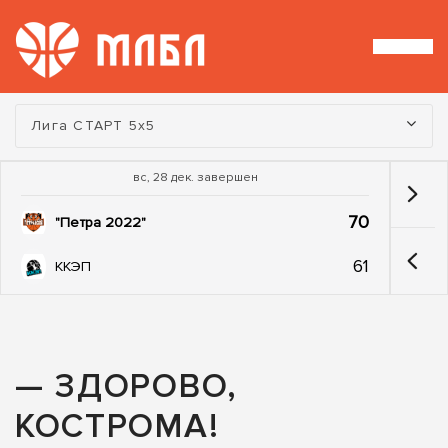
Турнир:
Лига СТАРТ 5х5
вс, 28 дек. завершен
70
"Петра 2022"
61
ККЭП
— ЗДОРОВО,
КОСТРOМА!