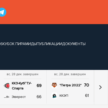
26
КУБОК ПИРАМИДЫ
ПУБЛИКАЦИИ
ДОКУМЕНТЫ
вс, 28 дек. завершен
вс, 28 дек. завершен
ККЗ-КубГТУ-
70
69
"Петра 2022"
Спарта
61
ККЭП
66
Эверест