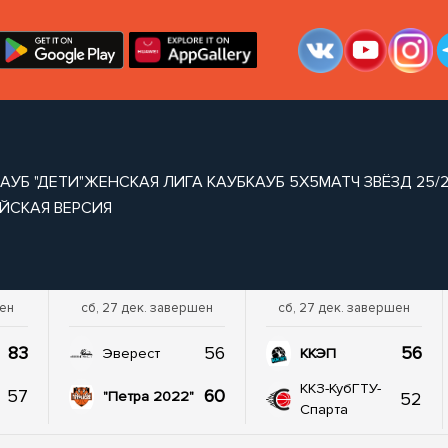
АУБ "ДЕТИ"
ЖЕНСКАЯ ЛИГА КАУБ
КАУБ 5Х5
МАТЧ ЗВЁЗД 25/
ЙСКАЯ ВЕРСИЯ
шен
сб, 27 дек. завершен
сб, 27 дек. завершен
83
56
56
Эверест
ККЭП
ККЗ-КубГТУ-
57
60
52
"Петра 2022"
Спарта