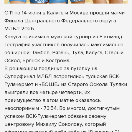
С 11 по 14 июня в Калуге и Москве прошли матчи
Финала Центрального Федерального округа
МЛБЛ 2026
Калуга принимала мужской турнир из 8 команд.
География участников получилась максимально
обширной: Тамбов, Рязань, Тула, Калуга, Старый
Оскол, Брянск и Кострома.
В решающем поединке за путевку на
Суперфинал МЛБЛ встретились тульская ВСК-
Тулачермет и «БОШЕ» из Старого Оскола. Туляки
выиграли все четыре четверти, их
преимущество в этом матче оказалось
неоспоримым - 73:54. Во многом, достигнутым
успехом ВСК-Тулачермет обязана своему
центровому Михаилу Соколову, который
оформил солидный дабл-дабл из 18 очков и 21